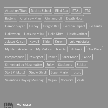
Attack on Titan
Back to School
Blind Box
BT21
BTS
Buttons
Chainsaw Man
Cinnamoroll
Death Note
Demon Slayer
Disney
Dragon Ball
Genshin Impact
Glutenfri
Halloween
Hatsune Miku
Hello Kitty
Høstfavoritter
Jujutsu Kaisen
Kawaii
Kirby
Kuromi
Lulu Anbefaler
My Hero Academia
My Melody
Naruto
Nintendo
One Piece
Pompompurin
Påskegodt
Ramen
Sailor Moon
Sanrio
Skrivebord og Musematter
Spicy
Stationery
Sticker
Stort Priskutt!
Studio Ghibli
Super Mario
Totoro
Valentine's Day og Morsdag
Vegan
Vocaloid
Zelda
Adresse