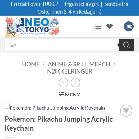
Skip
Fri frakt over 1000,-* ｜Ingen tollavgift｜Sendes fra
to
Oslo, innen 2-4 virkedager :)
content
Products
search
HOME
/
ANIME & SPILL MERCH
/
NØKKELRINGER
MENY
Pokemon: Pikachu Jumping Acrylic
Legg til i
Keychain
ønskeliste