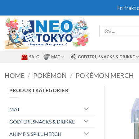
Skip
Fri frakt
to
content
Products
search
SALG
MAT
GODTERI, SNACKS & DRIKKE
HOME
/
POKÉMON
/
POKÉMON MERCH
PRODUKTKATEGORIER
MAT
GODTERI, SNACKS & DRIKKE
ANIME & SPILL MERCH