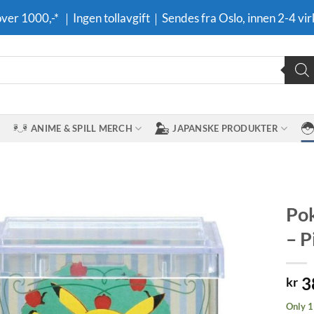
 over 1000,-* ｜Ingen tollavgift｜Sendes fra Oslo, innen 2-4 vir
ANIME & SPILL MERCH
JAPANSKE PRODUKTER
Pok
– P
Legg til i
ønskeliste
3
kr
Only 1 