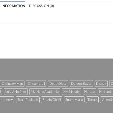
L INFORMATION
DISCUSSION (0)
Chainsaw Man
Cinnamoroll
Death Note
Demon Slayer
Disney
D
i
Lulu Anbefaler
My Hero Academia
My Melody
Naruto
Nintendo
tationery
Stort Priskutt!
Studio Ghibli
Super Mario
Totoro
Valenti