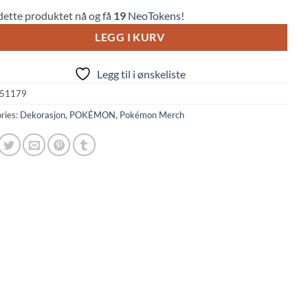
dette produktet nå og få
19
NeoTokens!
LEGG I KURV
Legg til i ønskeliste
51179
ries:
Dekorasjon
,
POKÉMON
,
Pokémon Merch