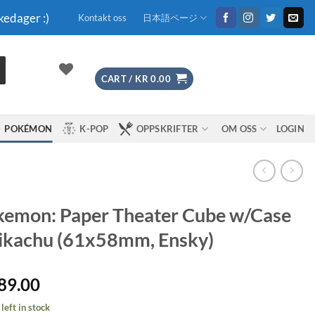
kedager :)
Kontakt oss
日本語ページ
CART /
KR
0.00
POKÉMON
K-POP
OPPSKRIFTER
OM OSS
LOGIN
emon: Paper Theater Cube w/Case
ikachu (61x58mm, Ensky)
89.00
left in stock