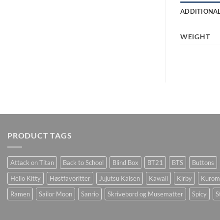
ADDITIONA
WEIGHT
PRODUCT TAGS
Attack on Titan
Back to School
Blind Box
BT21
BTS
Buttons
Hello Kitty
Høstfavoritter
Jujutsu Kaisen
Kawaii
Kirby
Kurom
Ramen
Sailor Moon
Sanrio
Skrivebord og Musematter
Spicy
S