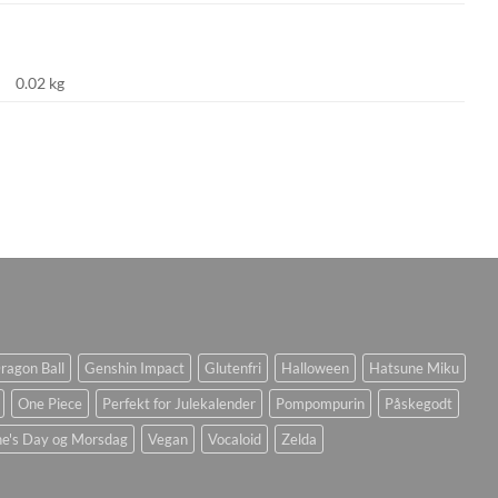
0.02 kg
ragon Ball
Genshin Impact
Glutenfri
Halloween
Hatsune Miku
One Piece
Perfekt for Julekalender
Pompompurin
Påskegodt
ne's Day og Morsdag
Vegan
Vocaloid
Zelda