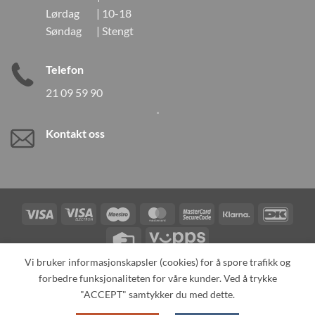
Lørdag | 10-18
Søndag | Stengt
Telefon
21 09 59 90
Kontakt oss
Visa
Visa
Maestro
MasterCard
MasterCard
Klarna
DanK
Electron
2
Credit
Vipps
Card
Vi bruker informasjonskapsler (cookies) for å spore trafikk og
forbedre funksjonaliteten for våre kunder. Ved å trykke
TILBAKEKALLINGER
KONTAKT OSS
OM OSS
SPESIALBESTILLING
MIN KONTO
ALL PRODUCTS
"ACCEPT" samtykker du med dette.
Copyright 2026 ©
Neo Tokyo by Neo Tokyo Norway AS -With Love