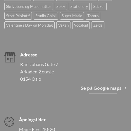
Skrivebord og Musematter
Spicy
Stationery
Sticker
Stort Priskutt!
Studio Ghibli
Super Mario
Totoro
Valentine's Day og Morsdag
Vegan
Vocaloid
Zelda
Adresse
Karl Johans Gate 7
Arkaden 2.etasje
0154 Oslo
Se på Google maps
Åpningstider
Man - Fre | 10-20