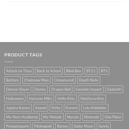
PRODUCT TAGS
Attack on Titan
Back to School
Blind Box
BT21
BTS
Buttons
Chainsaw Man
Cinnamoroll
Death Note
Demon Slayer
Disney
Dragon Ball
Genshin Impact
Glutenfri
Halloween
Hatsune Miku
Hello Kitty
Høstfavoritter
Jujutsu Kaisen
Kawaii
Kirby
Kuromi
Lulu Anbefaler
My Hero Academia
My Melody
Naruto
Nintendo
One Piece
Pompompurin
Påskegodt
Ramen
Sailor Moon
Sanrio