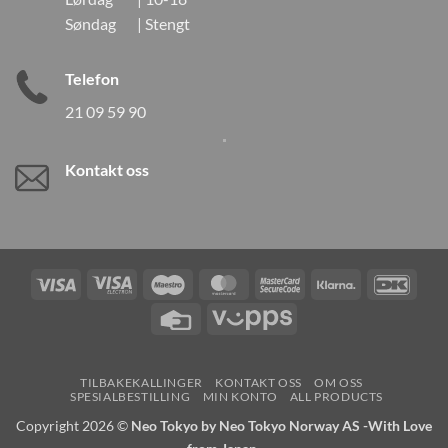
Søndag | Stengt
Telefon
21 09 59 90
Kontakt oss
Visa
Visa
Maestro
MasterCard
MasterCard
Klarna
DanK
Electron
2
Credit
Vipps
Card
TILBAKEKALLINGER
KONTAKT OSS
OM OSS
SPESIALBESTILLING
MIN KONTO
ALL PRODUCTS
Copyright 2026 ©
Neo Tokyo by Neo Tokyo Norway AS -With Love