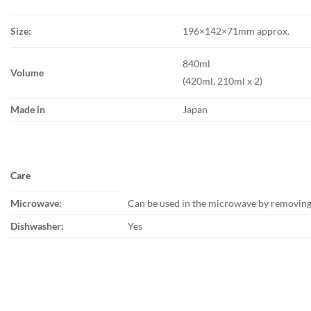
Size:
196×142×71mm approx.
840ml
Volume
(420ml, 210ml x 2)
Made in
Japan
Care
Microwave:
Can be used in the microwave by removing 
Dishwasher:
Yes