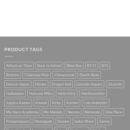
PRODUCT TAGS
Attack on Titan
Back to School
Blind Box
BT21
BTS
Buttons
Chainsaw Man
Cinnamoroll
Death Note
Demon Slayer
Disney
Dragon Ball
Genshin Impact
Glutenfri
Halloween
Hatsune Miku
Hello Kitty
Høstfavoritter
Jujutsu Kaisen
Kawaii
Kirby
Kuromi
Lulu Anbefaler
My Hero Academia
My Melody
Naruto
Nintendo
One Piece
Pompompurin
Påskegodt
Ramen
Sailor Moon
Sanrio