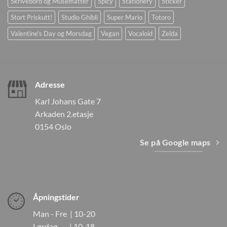
Skrivebord og Musematter
Spicy
Stationery
Sticker
Stort Priskutt!
Studio Ghibli
Super Mario
Totoro
Valentine's Day og Morsdag
Vegan
Vocaloid
Zelda
Adresse
Karl Johans Gate 7
Arkaden 2.etasje
0154 Oslo
Se på Google maps
Åpningstider
Man - Fre | 10-20
Lørdag | 10-18