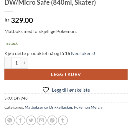
DW/Micro Safe (840ml, Skater)
329.00
kr
Matboks med forskjellige Pokémon.
In stock
Kjøp dette produktet nå og få
16
NeoTokens!
Pokemon: Lunch Box w/Divider DW/Micro Safe (840ml, Skater) quant
LEGG I KURV
Legg til i ønskeliste
SKU:
149948
Categories:
Matbokser og Drikkeflasker
,
Pokémon Merch