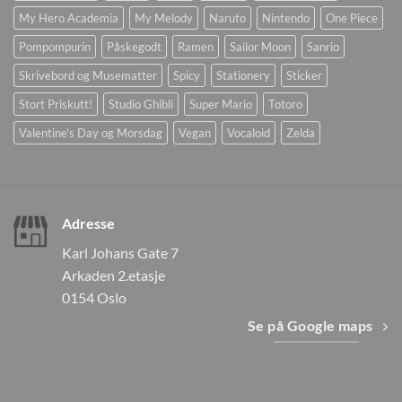
My Hero Academia
My Melody
Naruto
Nintendo
One Piece
Pompompurin
Påskegodt
Ramen
Sailor Moon
Sanrio
Skrivebord og Musematter
Spicy
Stationery
Sticker
Stort Priskutt!
Studio Ghibli
Super Mario
Totoro
Valentine's Day og Morsdag
Vegan
Vocaloid
Zelda
Adresse
Karl Johans Gate 7
Arkaden 2.etasje
0154 Oslo
Se på Google maps