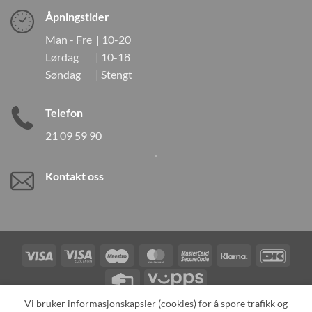
Åpningstider
Man - Fre | 10-20
Lørdag | 10-18
Søndag | Stengt
Telefon
21 09 59 90
Kontakt oss
Visa
Visa
Maestro
MasterCard
MasterCard
Klarna
DanK
Electron
2
Credit
Vipps
Card
Vi bruker informasjonskapsler (cookies) for å spore trafikk og