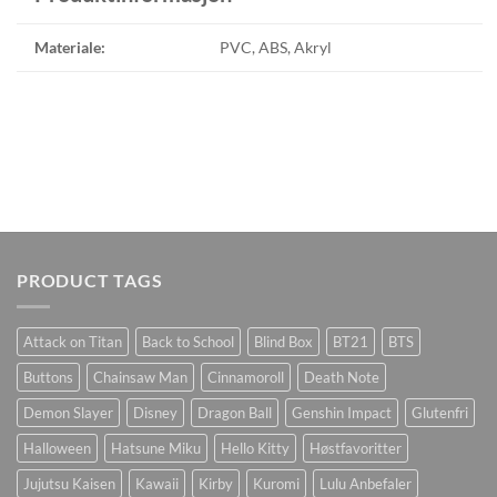
Materiale:
PVC, ABS, Akryl
PRODUCT TAGS
Attack on Titan
Back to School
Blind Box
BT21
BTS
Buttons
Chainsaw Man
Cinnamoroll
Death Note
Demon Slayer
Disney
Dragon Ball
Genshin Impact
Glutenfri
Halloween
Hatsune Miku
Hello Kitty
Høstfavoritter
Jujutsu Kaisen
Kawaii
Kirby
Kuromi
Lulu Anbefaler