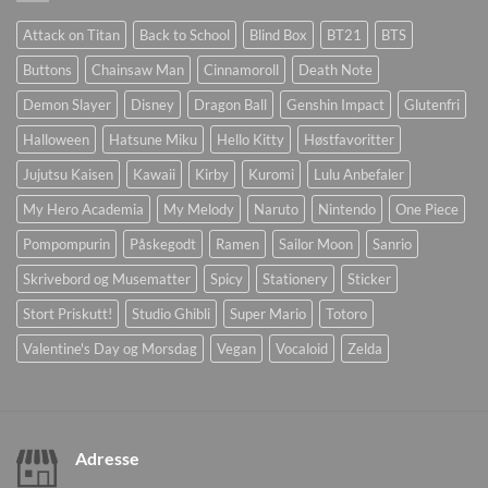
Attack on Titan
Back to School
Blind Box
BT21
BTS
Buttons
Chainsaw Man
Cinnamoroll
Death Note
Demon Slayer
Disney
Dragon Ball
Genshin Impact
Glutenfri
Halloween
Hatsune Miku
Hello Kitty
Høstfavoritter
Jujutsu Kaisen
Kawaii
Kirby
Kuromi
Lulu Anbefaler
My Hero Academia
My Melody
Naruto
Nintendo
One Piece
Pompompurin
Påskegodt
Ramen
Sailor Moon
Sanrio
Skrivebord og Musematter
Spicy
Stationery
Sticker
Stort Priskutt!
Studio Ghibli
Super Mario
Totoro
Valentine's Day og Morsdag
Vegan
Vocaloid
Zelda
Adresse