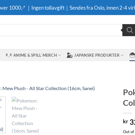
 over 1000,-* ｜Ingen tollavgift｜Sendes fra Oslo, innen 2-4 vir
ANIME & SPILL MERCH
JAPANSKE PRODUKTER
Pok
Col
Legg til i
ønskeliste
3
kr
Out of