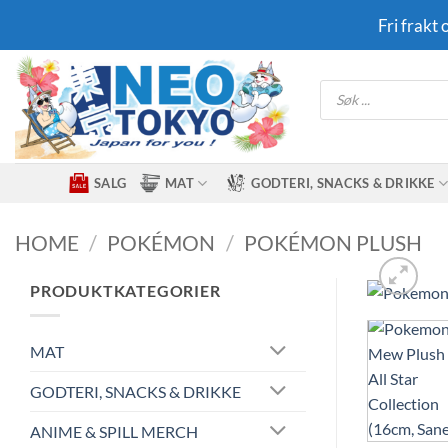
Skip
Fri frakt
to
content
Products
search
SALG
MAT
GODTERI, SNACKS & DRIKKE
HOME
/
POKÉMON
/
POKÉMON PLUSH
PRODUKTKATEGORIER
MAT
GODTERI, SNACKS & DRIKKE
ANIME & SPILL MERCH