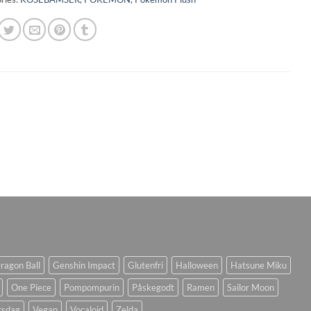
ragon Ball
Genshin Impact
Glutenfri
Halloween
Hatsune Miku
One Piece
Pompompurin
Påskegodt
Ramen
Sailor Moon
rsdag
Vegan
Vocaloid
Zelda