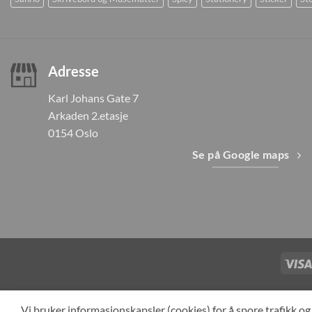
Adresse
Karl Johans Gate 7
Arkaden 2.etasje
0154 Oslo
Se på Google maps
TILBAKEKAL
Vi bruker informasjonskapsler (cookies) for å spore trafikk 