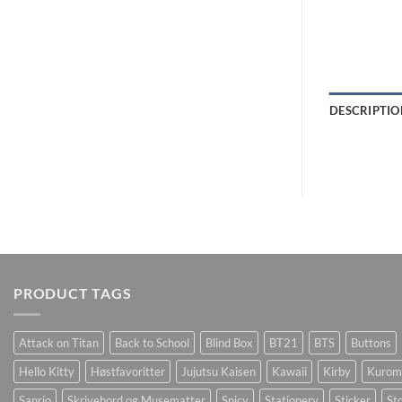
DESCRIPTIO
PRODUCT TAGS
Attack on Titan
Back to School
Blind Box
BT21
BTS
Buttons
Hello Kitty
Høstfavoritter
Jujutsu Kaisen
Kawaii
Kirby
Kurom
Sanrio
Skrivebord og Musematter
Spicy
Stationery
Sticker
Sto