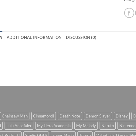
N
ADDITIONAL INFORMATION
DISCUSSION (0)
Chainsaw Man
Cinnamoroll
Death Note
Demon Slayer
Disney
D
i
Lulu Anbefaler
My Hero Academia
My Melody
Naruto
Nintendo
rt Priskutt!
Studio Ghibli
Super Mario
Totoro
Valentine's Day og Mo