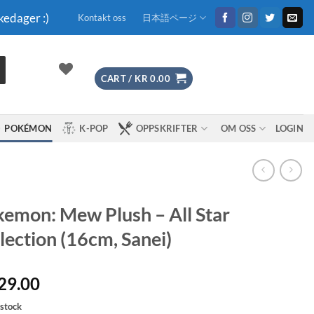
kedager :)
Kontakt oss
日本語ページ
CART /
KR
0.00
POKÉMON
K-POP
OPPSKRIFTER
OM OSS
LOGIN
emon: Mew Plush – All Star
lection (16cm, Sanei)
29.00
 stock