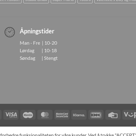
Åpningstider
Man - Fre | 10-20
Lørdag | 10-18
Søndag | Stengt
Visa
Visa
Maestro
MasterCard
MasterCard
Klarna
DanKort
Credit
Electron
2
Card
LINGER
KONTAKT OSS
OM OSS
SPESIALBESTILLING
MIN KONTO
A
og forbedre funksjonaliteten for våre kunder. Ved å trykke "ACCEP