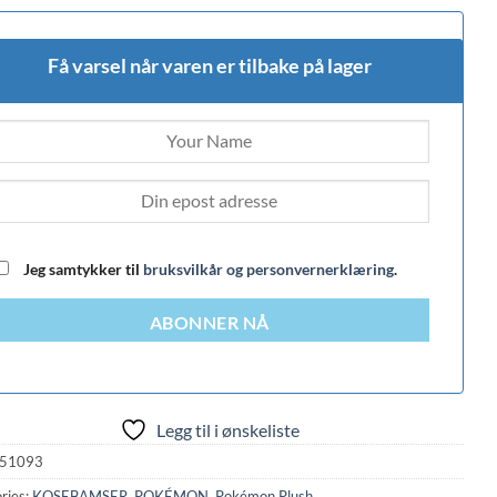
Få varsel når varen er tilbake på lager
Jeg samtykker til
bruksvilkår og personvernerklæring
.
ABONNER NÅ
Legg til i ønskeliste
51093
ries:
KOSEBAMSER
,
POKÉMON
,
Pokémon Plush