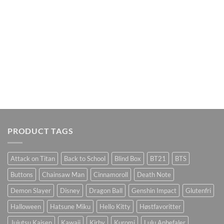
PRODUCT TAGS
Attack on Titan
Back to School
Blind Box
BT21
BTS
Buttons
Chainsaw Man
Cinnamoroll
Death Note
Demon Slayer
Disney
Dragon Ball
Genshin Impact
Glutenfri
Halloween
Hatsune Miku
Hello Kitty
Høstfavoritter
Jujutsu Kaisen
Kawaii
Kirby
Kuromi
Lulu Anbefaler