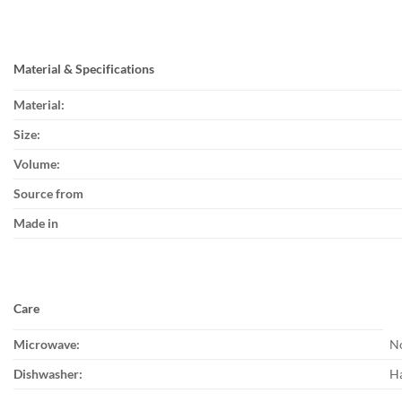
Material & Specifications
Material:
Size:
Volume:
Source from
Made in
Care
Microwave:
N
Dishwasher:
H