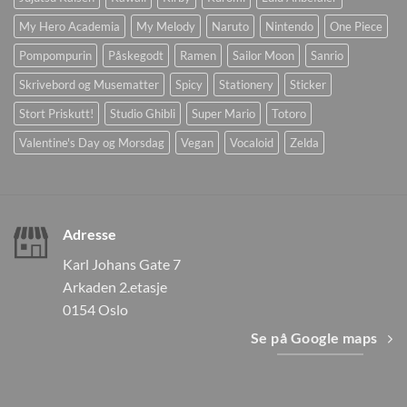
My Hero Academia
My Melody
Naruto
Nintendo
One Piece
Pompompurin
Påskegodt
Ramen
Sailor Moon
Sanrio
Skrivebord og Musematter
Spicy
Stationery
Sticker
Stort Priskutt!
Studio Ghibli
Super Mario
Totoro
Valentine's Day og Morsdag
Vegan
Vocaloid
Zelda
Adresse
Karl Johans Gate 7
Arkaden 2.etasje
0154 Oslo
Se på Google maps