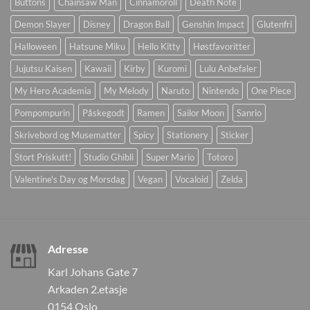
Buttons
Chainsaw Man
Cinnamoroll
Death Note
Demon Slayer
Disney
Dragon Ball
Genshin Impact
Glutenfri
Halloween
Hatsune Miku
Hello Kitty
Høstfavoritter
Jujutsu Kaisen
Kawaii
Kirby
Kuromi
Lulu Anbefaler
My Hero Academia
My Melody
Naruto
Nintendo
One Piece
Pompompurin
Påskegodt
Ramen
Sailor Moon
Sanrio
Skrivebord og Musematter
Spicy
Stationery
Sticker
Stort Priskutt!
Studio Ghibli
Super Mario
Totoro
Valentine's Day og Morsdag
Vegan
Vocaloid
Zelda
Adresse
Karl Johans Gate 7
Arkaden 2.etasje
0154 Oslo