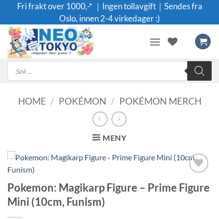
Skip
Fri frakt over 1000,-* ｜Ingen tollavgift｜Sendes fra
to
Oslo, innen 2-4 virkedager :)
content
Products
search
HOME
/
POKÉMON
/
POKÉMON MERCH
MENY
Legg til i
Pokemon: Magikarp Figure – Prime Figure
ønskeliste
Mini (10cm, Funism)