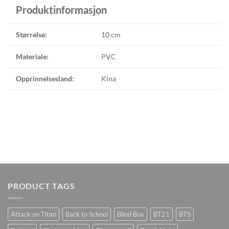
Produktinformasjon
Størrelse:
10 cm
Materiale:
PVC
Opprinnelsesland:
Kina
PRODUCT TAGS
Attack on Titan
Back to School
Blind Box
BT21
BTS