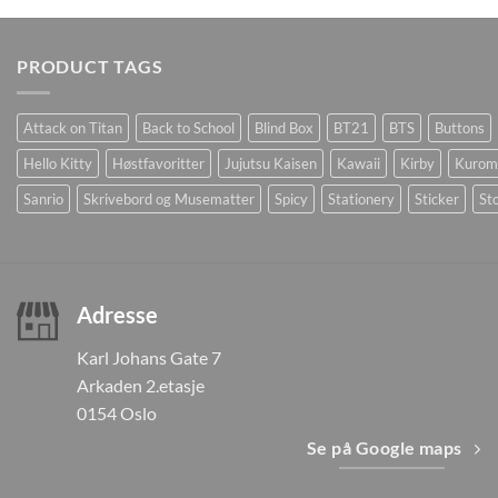
PRODUCT TAGS
Attack on Titan
Back to School
Blind Box
BT21
BTS
Buttons
Hello Kitty
Høstfavoritter
Jujutsu Kaisen
Kawaii
Kirby
Kurom
Sanrio
Skrivebord og Musematter
Spicy
Stationery
Sticker
Sto
Adresse
Karl Johans Gate 7
Arkaden 2.etasje
0154 Oslo
Se på Google maps