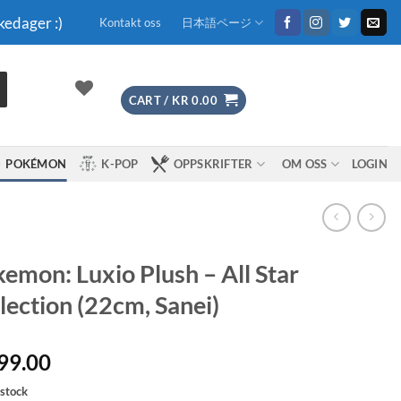
kedager :)
Kontakt oss
日本語ページ
CART /
KR
0.00
POKÉMON
K-POP
OPPSKRIFTER
OM OSS
LOGIN
emon: Luxio Plush – All Star
lection (22cm, Sanei)
99.00
 stock