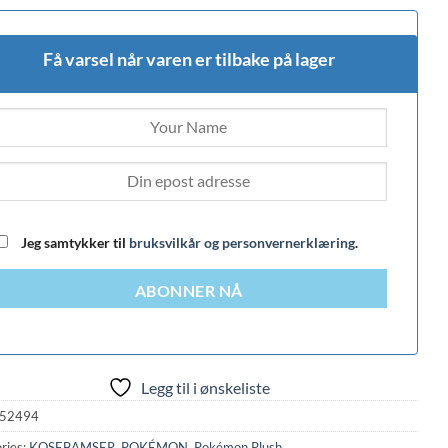
Få varsel når varen er tilbake på lager
Jeg samtykker til
bruksvilkår og personvernerklæring
.
ABONNER NÅ
Legg til i ønskeliste
52494
ries:
KOSEBAMSER
,
POKÉMON
,
Pokémon Plush