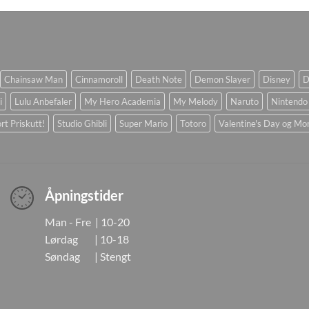
Chainsaw Man
Cinnamoroll
Death Note
Demon Slayer
Disney
D
i
Lulu Anbefaler
My Hero Academia
My Melody
Naruto
Nintendo
rt Priskutt!
Studio Ghibli
Super Mario
Totoro
Valentine's Day og Mo
Åpningstider
Man - Fre | 10-20
Lørdag | 10-18
Søndag | Stengt