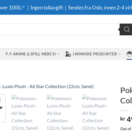
 over 1000,-* ｜Ingen tollavgift｜Sendes fra Oslo, innen 2-4 vir
ANIME & SPILL MERCH
JAPANSKE PRODUKTER
Pok
Col
Legg til i
ønskeliste
4
kr
Out of