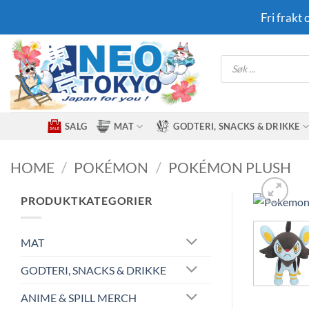
Skip
Fri frakt
to
content
Products
search
SALG
MAT
GODTERI, SNACKS & DRIKKE
HOME
/
POKÉMON
/
POKÉMON PLUSH
PRODUKTKATEGORIER
MAT
GODTERI, SNACKS & DRIKKE
ANIME & SPILL MERCH