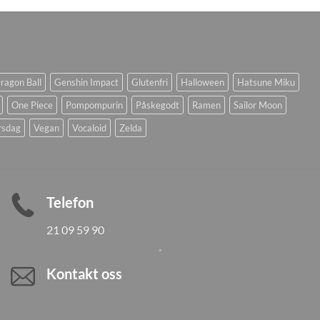
ragon Ball
Genshin Impact
Glutenfri
Halloween
Hatsune Miku
One Piece
Pompompurin
Påskegodt
Ramen
Sailor Moon
rsdag
Vegan
Vocaloid
Zelda
Telefon
21 09 59 90
Kontakt oss