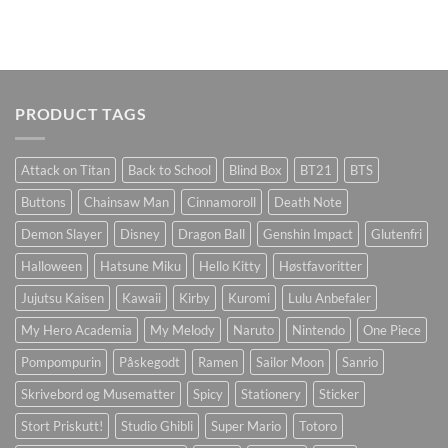
PRODUCT TAGS
Attack on Titan
Back to School
Blind Box
BT21
BTS
Buttons
Chainsaw Man
Cinnamoroll
Death Note
Demon Slayer
Disney
Dragon Ball
Genshin Impact
Glutenfri
Halloween
Hatsune Miku
Hello Kitty
Høstfavoritter
Jujutsu Kaisen
Kawaii
Kirby
Kuromi
Lulu Anbefaler
My Hero Academia
My Melody
Naruto
Nintendo
One Piece
Pompompurin
Påskegodt
Ramen
Sailor Moon
Sanrio
Skrivebord og Musematter
Spicy
Stationery
Sticker
Stort Priskutt!
Studio Ghibli
Super Mario
Totoro