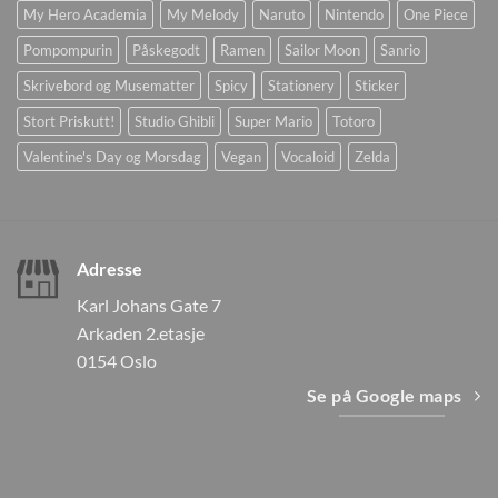
My Hero Academia
My Melody
Naruto
Nintendo
One Piece
Pompompurin
Påskegodt
Ramen
Sailor Moon
Sanrio
Skrivebord og Musematter
Spicy
Stationery
Sticker
Stort Priskutt!
Studio Ghibli
Super Mario
Totoro
Valentine's Day og Morsdag
Vegan
Vocaloid
Zelda
Adresse
Karl Johans Gate 7
Arkaden 2.etasje
0154 Oslo
Se på Google maps