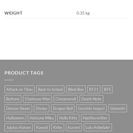
WEIGHT
0.35 kg
PRODUCT TAGS
Attack on Titan
Back to School
Blind Box
BT21
BTS
Buttons
Chainsaw Man
Cinnamoroll
Death Note
Demon Slayer
Disney
Dragon Ball
Genshin Impact
Glutenfri
Halloween
Hatsune Miku
Hello Kitty
Høstfavoritter
Jujutsu Kaisen
Kawaii
Kirby
Kuromi
Lulu Anbefaler