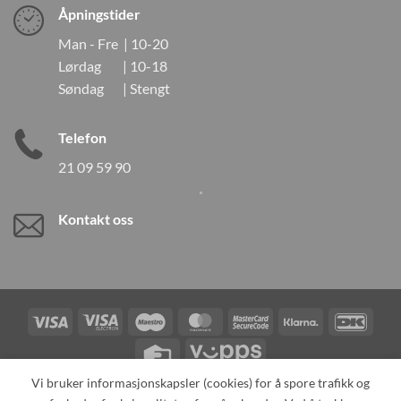
Åpningstider
Man - Fre | 10-20
Lørdag | 10-18
Søndag | Stengt
Telefon
21 09 59 90
Kontakt oss
Visa
Visa
Maestro
MasterCard
MasterCard
Klarna
DanK
Electron
2
Credit
Vipps
Card
Vi bruker informasjonskapsler (cookies) for å spore trafikk og