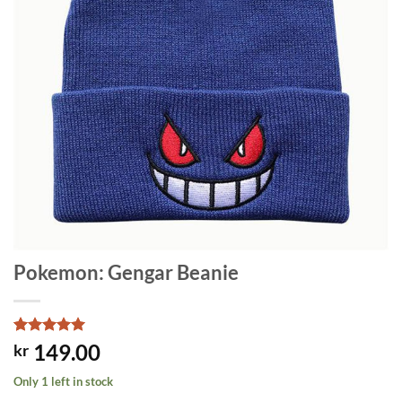
Pokemon: Gengar Beanie
Rated
1
5
149.00
kr
out of 5
based on
Only 1 left in stock
customer