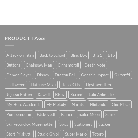
PRODUCT TAGS
Attack on Titan
Back to School
Blind Box
BT21
BTS
Buttons
Chainsaw Man
Cinnamoroll
Death Note
Demon Slayer
Disney
Dragon Ball
Genshin Impact
Glutenfri
Halloween
Hatsune Miku
Hello Kitty
Høstfavoritter
Jujutsu Kaisen
Kawaii
Kirby
Kuromi
Lulu Anbefaler
My Hero Academia
My Melody
Naruto
Nintendo
One Piece
Pompompurin
Påskegodt
Ramen
Sailor Moon
Sanrio
Skrivebord og Musematter
Spicy
Stationery
Sticker
Stort Priskutt!
Studio Ghibli
Super Mario
Totoro