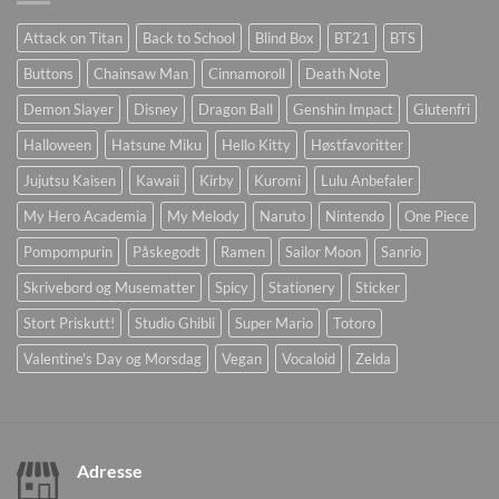
Attack on Titan
Back to School
Blind Box
BT21
BTS
Buttons
Chainsaw Man
Cinnamoroll
Death Note
Demon Slayer
Disney
Dragon Ball
Genshin Impact
Glutenfri
Halloween
Hatsune Miku
Hello Kitty
Høstfavoritter
Jujutsu Kaisen
Kawaii
Kirby
Kuromi
Lulu Anbefaler
My Hero Academia
My Melody
Naruto
Nintendo
One Piece
Pompompurin
Påskegodt
Ramen
Sailor Moon
Sanrio
Skrivebord og Musematter
Spicy
Stationery
Sticker
Stort Priskutt!
Studio Ghibli
Super Mario
Totoro
Valentine's Day og Morsdag
Vegan
Vocaloid
Zelda
Adresse