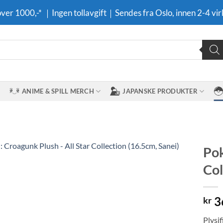
 over 1000,-* ｜Ingen tollavgift｜Sendes fra Oslo, innen 2-4 vir
ANIME & SPILL MERCH
JAPANSKE PRODUKTER
Pok
Col
Legg til i
ønskeliste
3
kr
Plysj