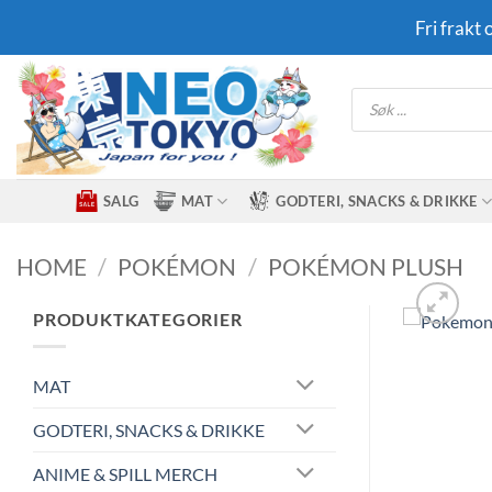
Skip
Fri frakt
to
content
Products
search
SALG
MAT
GODTERI, SNACKS & DRIKKE
HOME
/
POKÉMON
/
POKÉMON PLUSH
PRODUKTKATEGORIER
MAT
GODTERI, SNACKS & DRIKKE
ANIME & SPILL MERCH