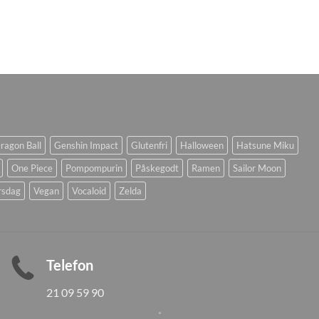
ragon Ball
Genshin Impact
Glutenfri
Halloween
Hatsune Miku
One Piece
Pompompurin
Påskegodt
Ramen
Sailor Moon
rsdag
Vegan
Vocaloid
Zelda
Telefon
21 09 59 90