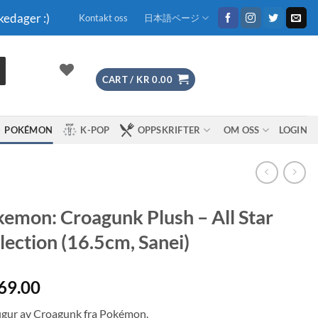
kedager :)
Kontakt oss
日本語ページ
CART /
KR
0.00
POKÉMON
K-POP
OPPSKRIFTER
OM OSS
LOGIN
emon: Croagunk Plush – All Star
lection (16.5cm, Sanei)
69.00
figur av Croagunk fra Pokémon.