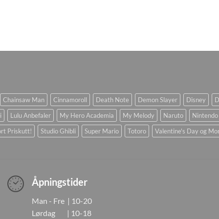
Chainsaw Man
Cinnamoroll
Death Note
Demon Slayer
Disney
D
i
Lulu Anbefaler
My Hero Academia
My Melody
Naruto
Nintendo
rt Priskutt!
Studio Ghibli
Super Mario
Totoro
Valentine's Day og Mo
Åpningstider
Man - Fre | 10-20
Lørdag | 10-18