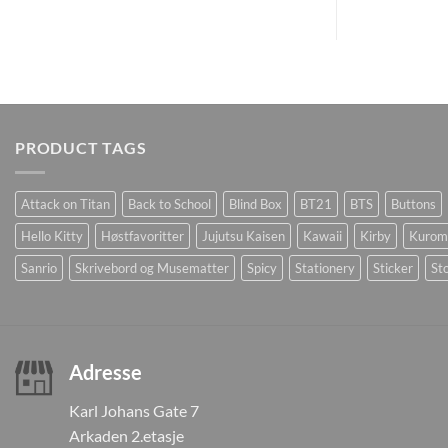
PRODUCT TAGS
Attack on Titan
Back to School
Blind Box
BT21
BTS
Buttons
Hello Kitty
Høstfavoritter
Jujutsu Kaisen
Kawaii
Kirby
Kurom
Sanrio
Skrivebord og Musematter
Spicy
Stationery
Sticker
Sto
Adresse
Karl Johans Gate 7
Arkaden 2.etasje