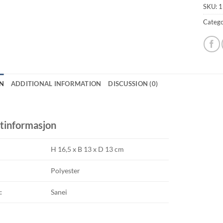
SKU:
1
Catego
N
ADDITIONAL INFORMATION
DISCUSSION (0)
tinformasjon
H 16,5 x B 13 x D 13 cm
Polyester
:
Sanei