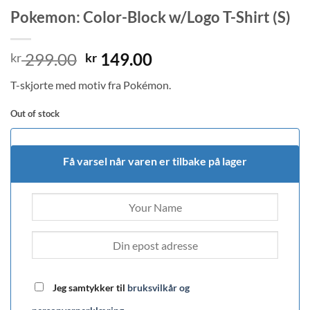
Pokemon: Color-Block w/Logo T-Shirt (S)
Original
Current
299.00
149.00
kr
kr
price
price
T-skjorte med motiv fra Pokémon.
was:
is:
kr 299.00.
kr 149.00.
Out of stock
Få varsel når varen er tilbake på lager
Jeg samtykker til
bruksvilkår og