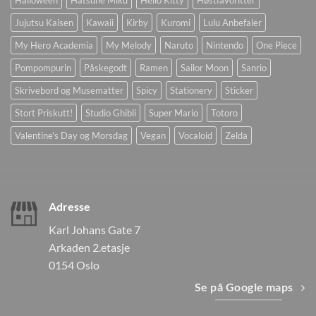
Halloween
Hatsune Miku
Hello Kitty
Høstfavoritter
Jujutsu Kaisen
Kawaii
Kirby
Kuromi
Lulu Anbefaler
My Hero Academia
My Melody
Naruto
Nintendo
One Piece
Pompompurin
Påskegodt
Ramen
Sailor Moon
Sanrio
Skrivebord og Musematter
Spicy
Stationery
Sticker
Stort Priskutt!
Studio Ghibli
Super Mario
Totoro
Valentine's Day og Morsdag
Vegan
Vocaloid
Zelda
Adresse
Karl Johans Gate 7
Arkaden 2.etasje
0154 Oslo
Se på Google maps