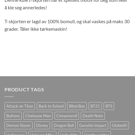
å kle seg annerledes!
T-skjorten er lagd av 100% bomull, og skal vaskes på maks 30
grader. Tåler ikke tørkemaskin!
PRODUCT TAGS
Attack on Titan
Back to School
Blind Box
BT21
BTS
Buttons
Chainsaw Man
Cinnamoroll
Death Note
Demon Slayer
Disney
Dragon Ball
Genshin Impact
Glutenfri