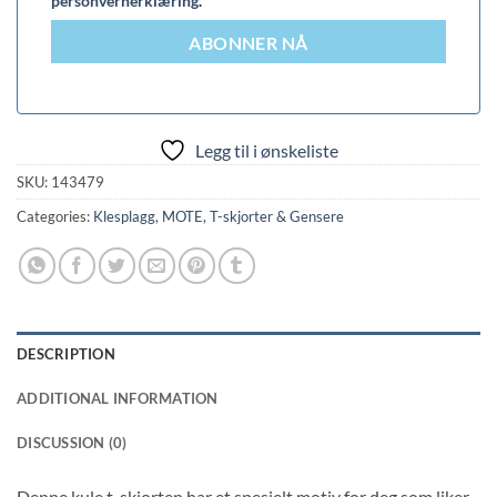
personvernerklæring
.
ABONNER NÅ
Legg til i ønskeliste
SKU:
143479
Categories:
Klesplagg
,
MOTE
,
T-skjorter & Gensere
DESCRIPTION
ADDITIONAL INFORMATION
DISCUSSION (0)
Denne kule t-skjorten har et spesielt motiv for deg som liker