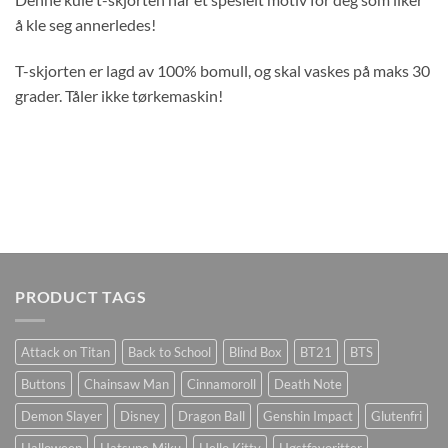
å kle seg annerledes!
T-skjorten er lagd av 100% bomull, og skal vaskes på maks 30
grader. Tåler ikke tørkemaskin!
PRODUCT TAGS
Attack on Titan
Back to School
Blind Box
BT21
BTS
Buttons
Chainsaw Man
Cinnamoroll
Death Note
Demon Slayer
Disney
Dragon Ball
Genshin Impact
Glutenfri