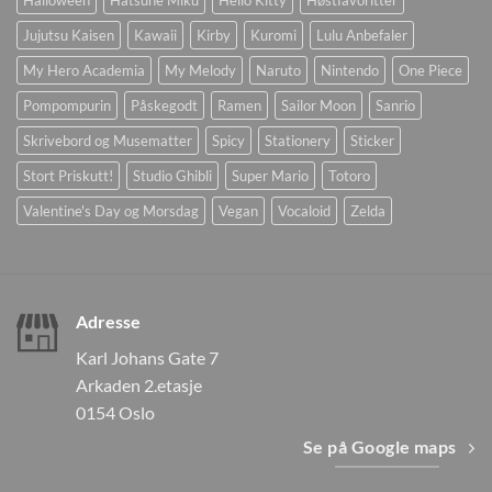
Halloween
Hatsune Miku
Hello Kitty
Høstfavoritter
Jujutsu Kaisen
Kawaii
Kirby
Kuromi
Lulu Anbefaler
My Hero Academia
My Melody
Naruto
Nintendo
One Piece
Pompompurin
Påskegodt
Ramen
Sailor Moon
Sanrio
Skrivebord og Musematter
Spicy
Stationery
Sticker
Stort Priskutt!
Studio Ghibli
Super Mario
Totoro
Valentine's Day og Morsdag
Vegan
Vocaloid
Zelda
Adresse
Karl Johans Gate 7
Arkaden 2.etasje
0154 Oslo
Se på Google maps