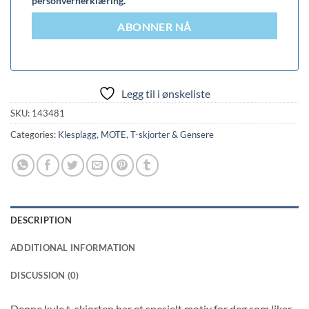
personvernerklæring
.
ABONNER NÅ
Legg til i ønskeliste
SKU:
143481
Categories:
Klesplagg
,
MOTE
,
T-skjorter & Gensere
DESCRIPTION
ADDITIONAL INFORMATION
DISCUSSION (0)
Denne kule t-skjorten har et spesielt motiv for deg som liker