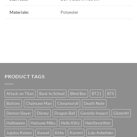
Materiale:
Polyester
PRODUCT TAGS
Attack on Titan
Back to School
Blind Box
BT21
BTS
Buttons
Chainsaw Man
Cinnamoroll
Death Note
Demon Slayer
Disney
Dragon Ball
Genshin Impact
Glutenfri
Halloween
Hatsune Miku
Hello Kitty
Høstfavoritter
Jujutsu Kaisen
Kawaii
Kirby
Kuromi
Lulu Anbefaler