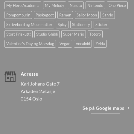
My Hero Academia
My Melody
Naruto
Nintendo
One Piece
Pompompurin
Påskegodt
Ramen
Sailor Moon
Sanrio
Skrivebord og Musematter
Spicy
Stationery
Sticker
Stort Priskutt!
Studio Ghibli
Super Mario
Totoro
Valentine's Day og Morsdag
Vegan
Vocaloid
Zelda
Adresse
Karl Johans Gate 7
Arkaden 2.etasje
0154 Oslo
Se på Google maps