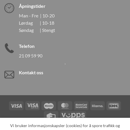
Åpningstider
Man - Fre | 10-20
Lørdag | 10-18
Søndag | Stengt
Telefon
21 09 59 90
Kontakt oss
Visa
Visa
Maestro
MasterCard
MasterCard
Klarna
DanK
Electron
2
Credit
Vipps
Card
Vi bruker informasjonskapsler (cookies) for å spore trafikk og