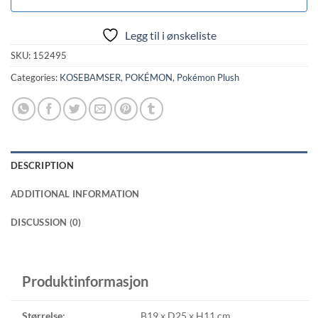
Legg til i ønskeliste
SKU:
152495
Categories:
KOSEBAMSER
,
POKÉMON
,
Pokémon Plush
DESCRIPTION
ADDITIONAL INFORMATION
DISCUSSION (0)
Produktinformasjon
Størrelse:
B19 x D25 x H11 cm