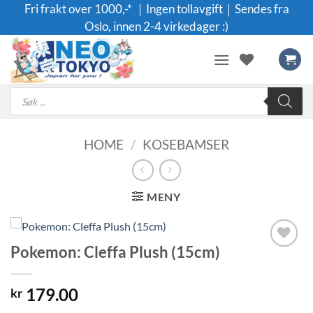
Skip
Fri frakt over 1000,-* ｜Ingen tollavgift｜Sendes fra
to
Oslo, innen 2-4 virkedager :)
content
Products
search
HOME
/
KOSEBAMSER
MENY
Pokemon: Cleffa Plush (15cm)
Legg til i
ønskeliste
179.00
kr