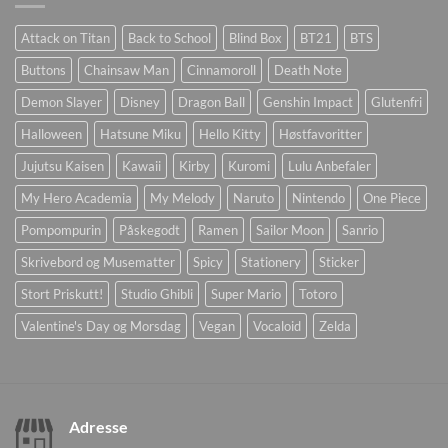
Attack on Titan
Back to School
Blind Box
BT21
BTS
Buttons
Chainsaw Man
Cinnamoroll
Death Note
Demon Slayer
Disney
Dragon Ball
Genshin Impact
Glutenfri
Halloween
Hatsune Miku
Hello Kitty
Høstfavoritter
Jujutsu Kaisen
Kawaii
Kirby
Kuromi
Lulu Anbefaler
My Hero Academia
My Melody
Naruto
Nintendo
One Piece
Pompompurin
Påskegodt
Ramen
Sailor Moon
Sanrio
Skrivebord og Musematter
Spicy
Stationery
Sticker
Stort Priskutt!
Studio Ghibli
Super Mario
Totoro
Valentine's Day og Morsdag
Vegan
Vocaloid
Zelda
Adresse