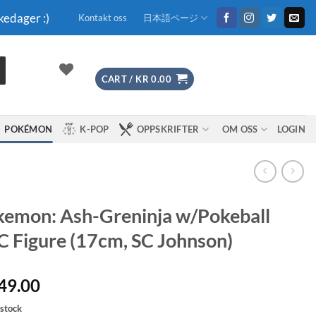
kedager :)
Kontakt oss
日本語ページ
CART /
KR
0.00
POKÉMON
K-POP
OPPSKRIFTER
OM OSS
LOGIN
emon: Ash-Greninja w/Pokeball
 Figure (17cm, SC Johnson)
49.00
 stock