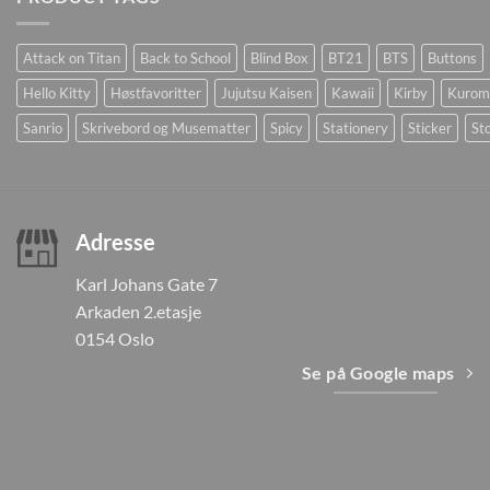
Attack on Titan
Back to School
Blind Box
BT21
BTS
Buttons
Hello Kitty
Høstfavoritter
Jujutsu Kaisen
Kawaii
Kirby
Kurom
Sanrio
Skrivebord og Musematter
Spicy
Stationery
Sticker
Sto
Adresse
Karl Johans Gate 7
Arkaden 2.etasje
0154 Oslo
Se på Google maps