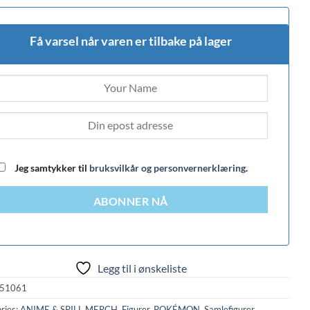
Få varsel når varen er tilbake på lager
Jeg samtykker til
bruksvilkår og personvernerklæring
.
ABONNER NÅ
Legg til i ønskeliste
51061
ries:
ANIME & SPILL MERCH
,
Figurer
,
POKÉMON
,
Samlefigurer