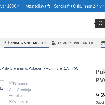
 over 1000,-* ｜Ingen tollavgift｜Sendes fra Oslo, innen 2-4 vir
ANIME & SPILL MERCH
JAPANSKE PRODUKTER
Pok
PVC
Legg til i
ønskeliste
2
kr
Out of