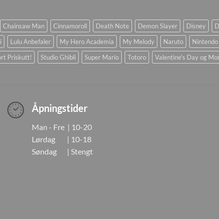
Chainsaw Man
Cinnamoroll
Death Note
Demon Slayer
Disney
D
i
Lulu Anbefaler
My Hero Academia
My Melody
Naruto
Nintendo
rt Priskutt!
Studio Ghibli
Super Mario
Totoro
Valentine's Day og Mo
Åpningstider
Man - Fre | 10-20
Lørdag | 10-18
Søndag | Stengt