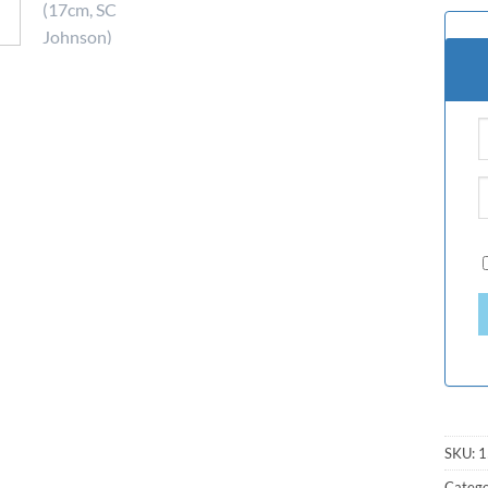
SKU:
1
Catego