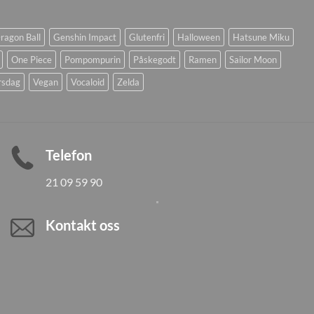
ragon Ball
Genshin Impact
Glutenfri
Halloween
Hatsune Miku
One Piece
Pompompurin
Påskegodt
Ramen
Sailor Moon
rsdag
Vegan
Vocaloid
Zelda
Telefon
21 09 59 90
Kontakt oss