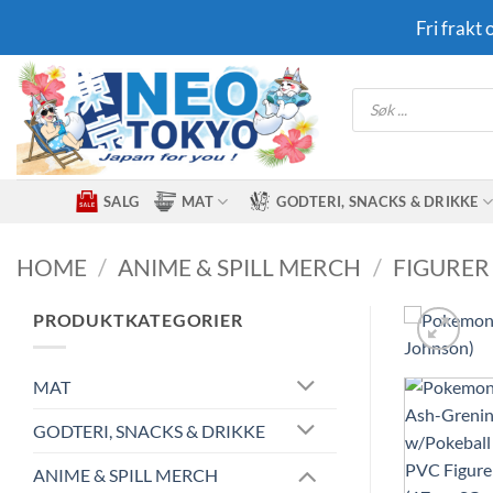
Skip
Fri frakt
to
content
Products
search
SALG
MAT
GODTERI, SNACKS & DRIKKE
HOME
/
ANIME & SPILL MERCH
/
FIGURER
PRODUKTKATEGORIER
MAT
GODTERI, SNACKS & DRIKKE
ANIME & SPILL MERCH