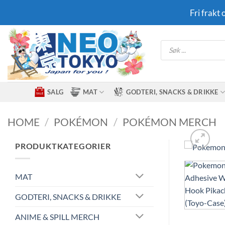
Skip
Fri frakt
to
content
Products
search
SALG
MAT
GODTERI, SNACKS & DRIKKE
HOME
/
POKÉMON
/
POKÉMON MERCH
PRODUKTKATEGORIER
MAT
GODTERI, SNACKS & DRIKKE
ANIME & SPILL MERCH