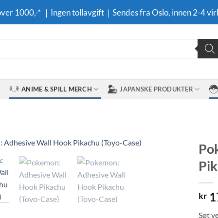
 over 1000,-* ｜Ingen tollavgift｜Sendes fra Oslo, innen 2-4 vir
ANIME & SPILL MERCH
JAPANSKE PRODUKTER
Po
Pik
Legg til i
ønskeliste
1
kr
Søt v