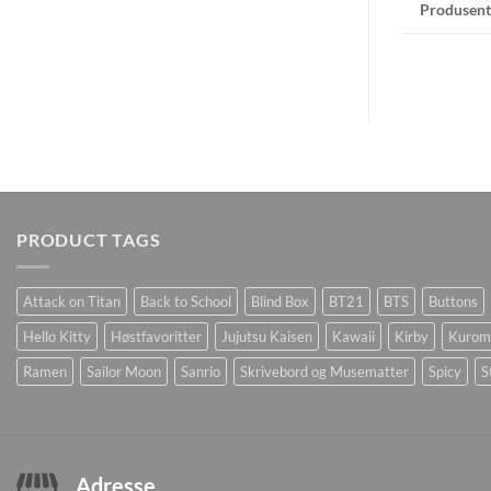
Produsent
PRODUCT TAGS
Attack on Titan
Back to School
Blind Box
BT21
BTS
Buttons
Hello Kitty
Høstfavoritter
Jujutsu Kaisen
Kawaii
Kirby
Kurom
Ramen
Sailor Moon
Sanrio
Skrivebord og Musematter
Spicy
S
Adresse