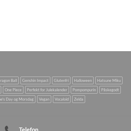
ragon Ball
Genshin Impact
Glutenfri
Halloween
Hatsune Miku
One Piece
Perfekt for Julekalender
Pompompurin
Påskegodt
ne's Day og Morsdag
Vegan
Vocaloid
Zelda
Telefon