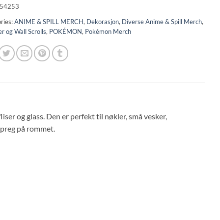
54253
ries:
ANIME & SPILL MERCH
,
Dekorasjon
,
Diverse Anime & Spill Merch
,
r og Wall Scrolls
,
POKÉMON
,
Pokémon Merch
iser og glass. Den er perfekt til nøkler, små vesker,
g preg på rommet.