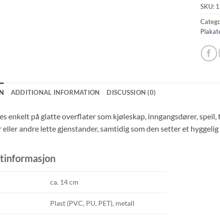
SKU:
1
Catego
Plakate
N
ADDITIONAL INFORMATION
DISCUSSION (0)
s enkelt på glatte overflater som kjøleskap, inngangsdører, speil, fl
 eller andre lette gjenstander, samtidig som den setter et hyggeli
tinformasjon
ca. 14 cm
Plast (PVC, PU, PET), metall