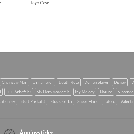
:
Toyo Case
Chainsaw Man
Cinnamoroll
Death Note
Demon Slayer
Disney
D
i
Lulu Anbefaler
My Hero Academia
My Melody
Naruto
Nintendo
tationery
Stort Priskutt!
Studio Ghibli
Super Mario
Totoro
Valenti
Åpningstider