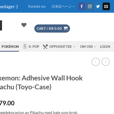
kedager :)
Kontakt oss
日本語ページ
CART /
KR
0.00
POKÉMON
K-POP
OPPSKRIFTER
OM OSS
LOGIN
kemon: Adhesive Wall Hook
achu (Toyo-Case)
79.00
eggdekorasjon av Pikachu med hale som krok.