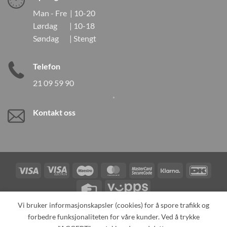
Man - Fre | 10-20
Lørdag | 10-18
Søndag | Stengt
Telefon
21 09 59 90
Kontakt oss
Visa
Visa
Maestro
MasterCard
MasterCard
Klarna
DanK
Electron
2
Credit
Vipps
Card
Vi bruker informasjonskapsler (cookies) for å spore trafikk og
forbedre funksjonaliteten for våre kunder. Ved å trykke
TILBAKEKALLINGER
KONTAKT OSS
OM OSS