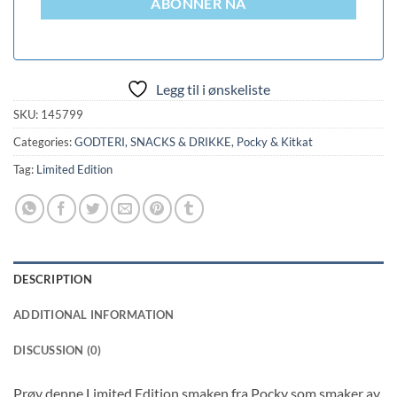
ABONNER NÅ
Legg til i ønskeliste
SKU:
145799
Categories:
GODTERI, SNACKS & DRIKKE
,
Pocky & Kitkat
Tag:
Limited Edition
DESCRIPTION
ADDITIONAL INFORMATION
DISCUSSION (0)
Prøv denne Limited Edition smaken fra Pocky som smaker av