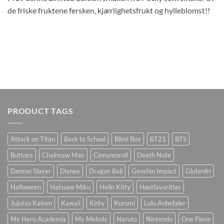
de friske fruktene fersken, kjærlighetsfrukt og hylleblomst!!
PRODUCT TAGS
Attack on Titan
Back to School
Blind Box
BT21
BTS
Buttons
Chainsaw Man
Cinnamoroll
Death Note
Demon Slayer
Disney
Dragon Ball
Genshin Impact
Glutenfri
Halloween
Hatsune Miku
Hello Kitty
Høstfavoritter
Jujutsu Kaisen
Kawaii
Kirby
Kuromi
Lulu Anbefaler
My Hero Academia
My Melody
Naruto
Nintendo
One Piece