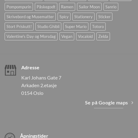
Pompompurin
Påskegodt
Ramen
Sailor Moon
Sanrio
Skrivebord og Musematter
Spicy
Stationery
Sticker
Stort Priskutt!
Studio Ghibli
Super Mario
Totoro
Valentine's Day og Morsdag
Vegan
Vocaloid
Zelda
Adresse
Karl Johans Gate 7
Arkaden 2.etasje
0154 Oslo
Se på Google maps
Åpningstider