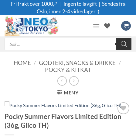
Skip
Fri frakt over 1000,-* ｜Ingen tollavgift｜Sendes fra
to
Oslo, innen 2-4 virkedager :)
content
Products
search
HOME
/
GODTERI, SNACKS & DRIKKE
/
POCKY & KITKAT
MENY
Pocky Summer Flavors Limited Edition
Legg til i
(36g, Glico TH)
ønskeliste