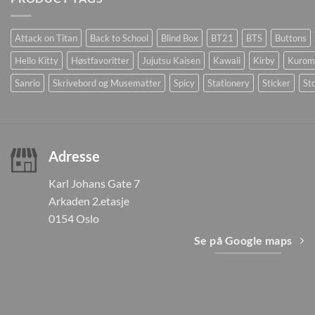
Attack on Titan
Back to School
Blind Box
BT21
BTS
Buttons
Hello Kitty
Høstfavoritter
Jujutsu Kaisen
Kawaii
Kirby
Kurom
Sanrio
Skrivebord og Musematter
Spicy
Stationery
Sticker
Sto
Adresse
Karl Johans Gate 7
Arkaden 2.etasje
0154 Oslo
Se på Google maps