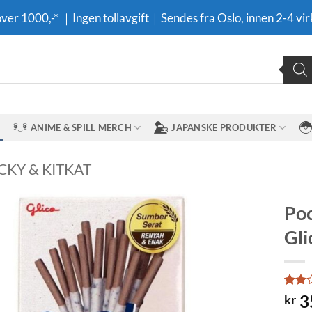
 over 1000,-* ｜Ingen tollavgift｜Sendes fra Oslo, innen 2-4 vir
ANIME & SPILL MERCH
JAPANSKE PRODUKTER
CKY & KITKAT
Poc
Gli
Legg til i
ønskeliste
Rated
1
3
kr
2