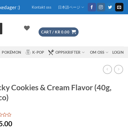
kedager :)
Kontakt oss
日本語ページ
CART /
KR
0.00
POKÉMON
K-POP
OPPSKRIFTER
OM OSS
LOGIN
ky Cookies & Cream Flavor (40g,
co)
5.00