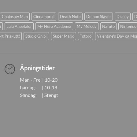
Chainsaw Man
Cinnamoroll
Death Note
Demon Slayer
Disney
D
i
Lulu Anbefaler
My Hero Academia
My Melody
Naruto
Nintendo
rt Priskutt!
Studio Ghibli
Super Mario
Totoro
Valentine's Day og Mo
Åpningstider
Man - Fre | 10-20
Lørdag | 10-18
Søndag | Stengt