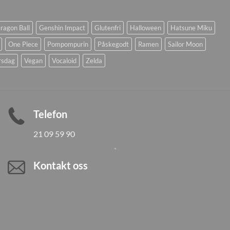
ragon Ball
Genshin Impact
Glutenfri
Halloween
Hatsune Miku
One Piece
Pompompurin
Påskegodt
Ramen
Sailor Moon
rsdag
Vegan
Vocaloid
Zelda
Telefon
21 09 59 90
Kontakt oss