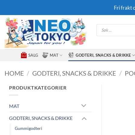
Skip
Fri frakt
to
content
Products
search
SALG
MAT
GODTERI, SNACKS & DRIKKE
HOME
/
GODTERI, SNACKS & DRIKKE
/
PO
PRODUKTKATEGORIER
MAT
GODTERI, SNACKS & DRIKKE
Gummigodteri