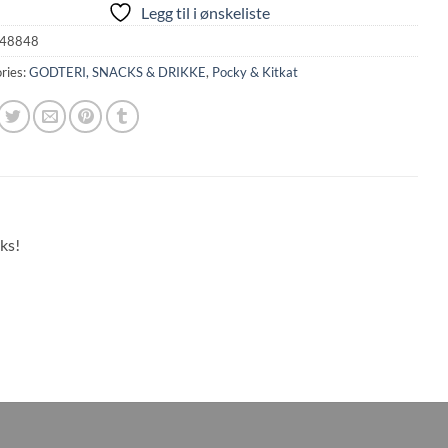
Legg til i ønskeliste
48848
ries:
GODTERI, SNACKS & DRIKKE
,
Pocky & Kitkat
ks!