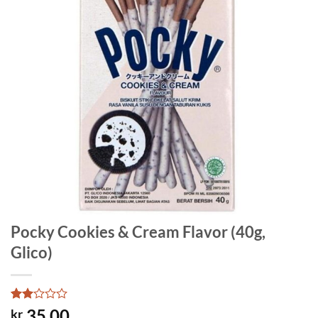
Pocky Cookies & Cream Flavor (40g,
Glico)
Rated
1
35.00
kr