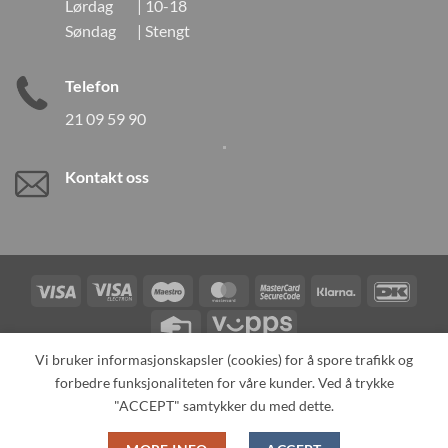
Lørdag | 10-18
Søndag | Stengt
Telefon
21 09 59 90
Kontakt oss
Visa
Visa
Maestro
MasterCard
MasterCard
Klarna
DanK
Electron
2
Credit
Vipps
Card
Vi bruker informasjonskapsler (cookies) for å spore trafikk og
forbedre funksjonaliteten for våre kunder. Ved å trykke
TILBAKEKALLINGER
KONTAKT OSS
OM OSS
SPESIALBESTILLING
MIN KONTO
ALL PRODUCTS
"ACCEPT" samtykker du med dette.
Copyright 2026 ©
Neo Tokyo by Neo Tokyo Norway AS -With Love