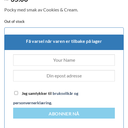
2
out
Pocky med smak av Cookies & Cream.
of 5
based
on
Out of stock
customer
rating
Få varsel når varen er tilbake på lager
Jeg samtykker til
bruksvilkår og
personvernerklæring
.
ABONNER NÅ