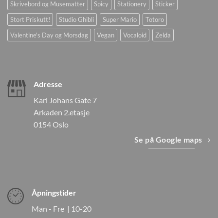
Skrivebord og Musematter
Spicy
Stationery
Sticker
Stort Priskutt!
Studio Ghibli
Super Mario
Totoro
Valentine's Day og Morsdag
Vegan
Vocaloid
Zelda
Adresse
Karl Johans Gate 7
Arkaden 2.etasje
0154 Oslo
Se på Google maps
Åpningstider
Man - Fre | 10-20