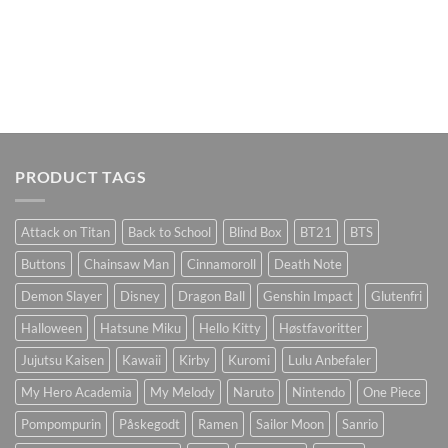
PRODUCT TAGS
Attack on Titan
Back to School
Blind Box
BT21
BTS
Buttons
Chainsaw Man
Cinnamoroll
Death Note
Demon Slayer
Disney
Dragon Ball
Genshin Impact
Glutenfri
Halloween
Hatsune Miku
Hello Kitty
Høstfavoritter
Jujutsu Kaisen
Kawaii
Kirby
Kuromi
Lulu Anbefaler
My Hero Academia
My Melody
Naruto
Nintendo
One Piece
Pompompurin
Påskegodt
Ramen
Sailor Moon
Sanrio