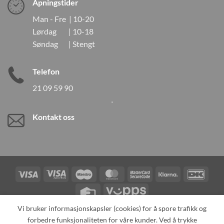
Åpningstider
Man - Fre | 10-20
Lørdag | 10-18
Søndag | Stengt
Telefon
21 09 59 90
Kontakt oss
Visa
Visa
Maestro
MasterCard
MasterCard
Klarna
DanK
Electron
2
Credit
Vipps
Card
Vi bruker informasjonskapsler (cookies) for å spore trafikk og
forbedre funksjonaliteten for våre kunder. Ved å trykke
TILBAKEKALLINGER
KONTAKT OSS
OM OSS