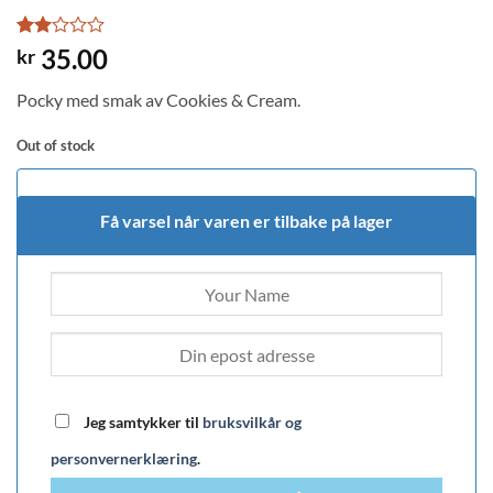
Rated
1
35.00
kr
2
out
Pocky med smak av Cookies & Cream.
of 5
based
on
Out of stock
customer
rating
Få varsel når varen er tilbake på lager
Jeg samtykker til
bruksvilkår og
personvernerklæring
.