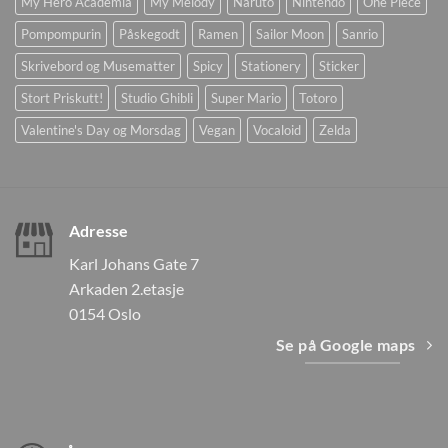
My Hero Academia
My Melody
Naruto
Nintendo
One Piece
Pompompurin
Påskegodt
Ramen
Sailor Moon
Sanrio
Skrivebord og Musematter
Spicy
Stationery
Sticker
Stort Priskutt!
Studio Ghibli
Super Mario
Totoro
Valentine's Day og Morsdag
Vegan
Vocaloid
Zelda
Adresse
Karl Johans Gate 7
Arkaden 2.etasje
0154 Oslo
Se på Google maps