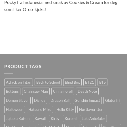
Pocky fra Indonesia med smak av Cookies & Cream for deg
som liker Oreo-kjeks!
PRODUCT TAGS
Attack on Titan
Back to School
Blind Box
BT21
BTS
Buttons
Chainsaw Man
Cinnamoroll
Death Note
Demon Slayer
Disney
Dragon Ball
Genshin Impact
Glutenfri
Halloween
Hatsune Miku
Hello Kitty
Høstfavoritter
Jujutsu Kaisen
Kawaii
Kirby
Kuromi
Lulu Anbefaler