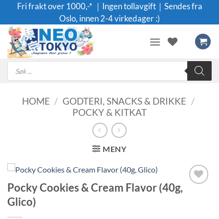
Skip
Fri frakt over 1000,-* ｜Ingen tollavgift｜Sendes fra
to
Oslo, innen 2-4 virkedager :)
content
Products
search
HOME
/
GODTERI, SNACKS & DRIKKE
/
POCKY & KITKAT
MENY
Pocky Cookies & Cream Flavor (40g,
Legg til i
Glico)
ønskeliste