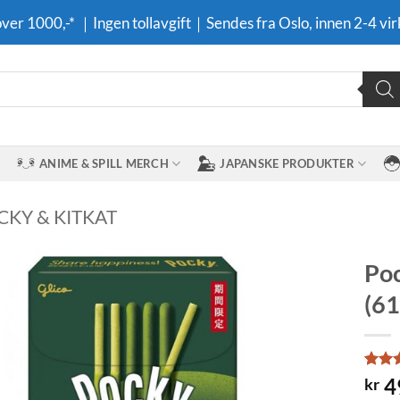
 over 1000,-* ｜Ingen tollavgift｜Sendes fra Oslo, innen 2-4 vir
ANIME & SPILL MERCH
JAPANSKE PRODUKTER
CKY & KITKAT
Poc
(61
Legg til i
ønskeliste
Rate
4
4
kr
out o