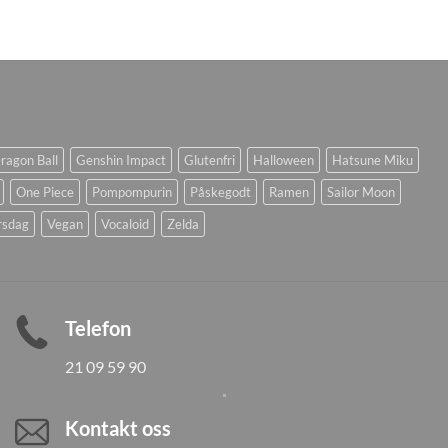
ragon Ball
Genshin Impact
Glutenfri
Halloween
Hatsune Miku
One Piece
Pompompurin
Påskegodt
Ramen
Sailor Moon
rsdag
Vegan
Vocaloid
Zelda
Telefon
21 09 59 90
Kontakt oss