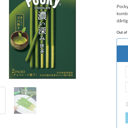
based
Pocky
custo
rating
kombi
dårlig
Out of