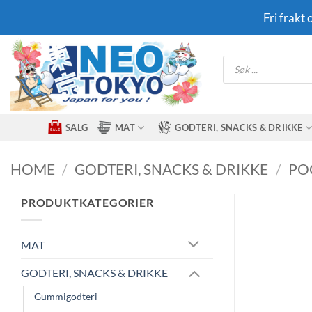
Skip
Fri frakt
to
content
Products
search
SALG
MAT
GODTERI, SNACKS & DRIKKE
HOME
/
GODTERI, SNACKS & DRIKKE
/
PO
PRODUKTKATEGORIER
MAT
GODTERI, SNACKS & DRIKKE
Gummigodteri