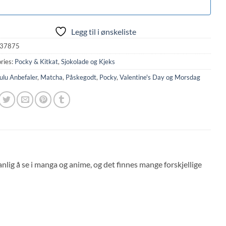
Legg til i ønskeliste
37875
ries:
Pocky & Kitkat
,
Sjokolade og Kjeks
ulu Anbefaler
,
Matcha
,
Påskegodt
,
Pocky
,
Valentine's Day og Morsdag
anlig å se i manga og anime, og det finnes mange forskjellige