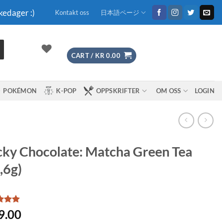
kedager :)
Kontakt oss
日本語ページ
CART /
KR
0.00
POKÉMON
K-POP
OPPSKRIFTER
OM OSS
LOGIN
ky Chocolate: Matcha Green Tea
,6g)
d
5
9.00
f 5