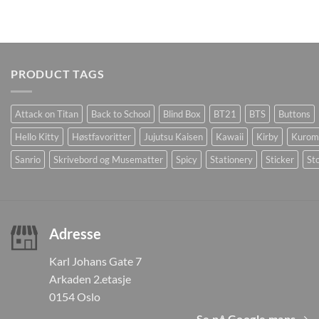
PRODUCT TAGS
Attack on Titan
Back to School
Blind Box
BT21
BTS
Buttons
Hello Kitty
Høstfavoritter
Jujutsu Kaisen
Kawaii
Kirby
Kurom
Sanrio
Skrivebord og Musematter
Spicy
Stationery
Sticker
Sto
Adresse
Karl Johans Gate 7
Arkaden 2.etasje
0154 Oslo
Se på Google maps