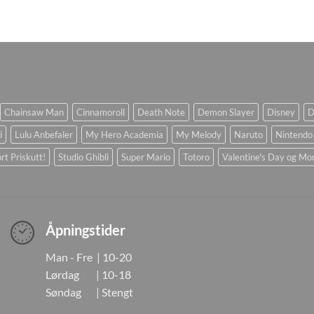
Chainsaw Man
Cinnamoroll
Death Note
Demon Slayer
Disney
D
i
Lulu Anbefaler
My Hero Academia
My Melody
Naruto
Nintendo
rt Priskutt!
Studio Ghibli
Super Mario
Totoro
Valentine's Day og Mo
Åpningstider
Man - Fre | 10-20
Lørdag | 10-18
Søndag | Stengt