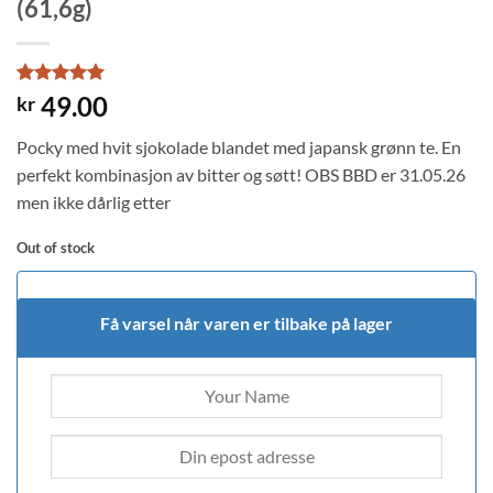
(61,6g)
Rated
4
5
49.00
kr
out of 5
based on
Pocky med hvit sjokolade blandet med japansk grønn te. En
customer
ratings
perfekt kombinasjon av bitter og søtt! OBS BBD er 31.05.26
men ikke dårlig etter
Out of stock
Få varsel når varen er tilbake på lager