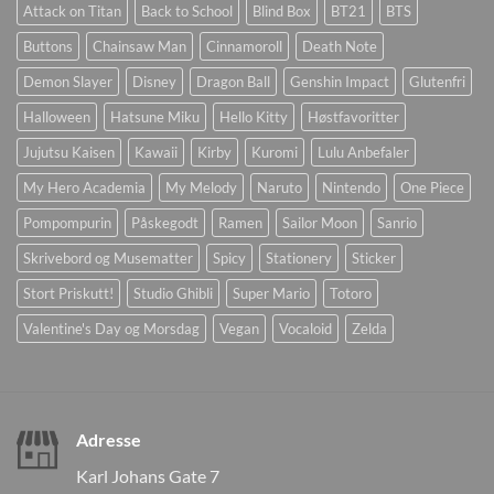
Attack on Titan
Back to School
Blind Box
BT21
BTS
Buttons
Chainsaw Man
Cinnamoroll
Death Note
Demon Slayer
Disney
Dragon Ball
Genshin Impact
Glutenfri
Halloween
Hatsune Miku
Hello Kitty
Høstfavoritter
Jujutsu Kaisen
Kawaii
Kirby
Kuromi
Lulu Anbefaler
My Hero Academia
My Melody
Naruto
Nintendo
One Piece
Pompompurin
Påskegodt
Ramen
Sailor Moon
Sanrio
Skrivebord og Musematter
Spicy
Stationery
Sticker
Stort Priskutt!
Studio Ghibli
Super Mario
Totoro
Valentine's Day og Morsdag
Vegan
Vocaloid
Zelda
Adresse
Karl Johans Gate 7