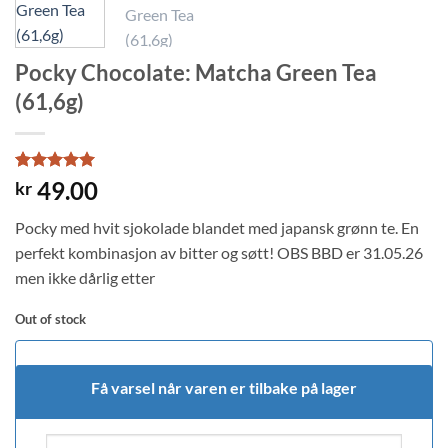
Pocky Chocolate: Matcha Green Tea
(61,6g)
Rated
4
5
49.00
kr
out of 5
based on
Pocky med hvit sjokolade blandet med japansk grønn te. En
customer
ratings
perfekt kombinasjon av bitter og søtt! OBS BBD er 31.05.26
men ikke dårlig etter
Out of stock
Få varsel når varen er tilbake på lager