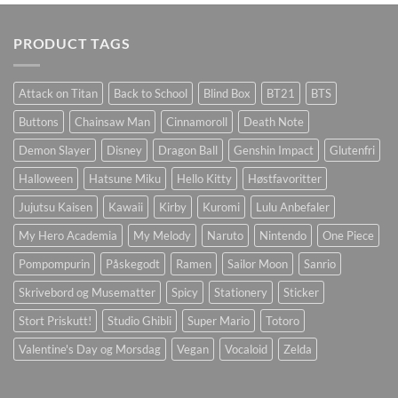
PRODUCT TAGS
Attack on Titan
Back to School
Blind Box
BT21
BTS
Buttons
Chainsaw Man
Cinnamoroll
Death Note
Demon Slayer
Disney
Dragon Ball
Genshin Impact
Glutenfri
Halloween
Hatsune Miku
Hello Kitty
Høstfavoritter
Jujutsu Kaisen
Kawaii
Kirby
Kuromi
Lulu Anbefaler
My Hero Academia
My Melody
Naruto
Nintendo
One Piece
Pompompurin
Påskegodt
Ramen
Sailor Moon
Sanrio
Skrivebord og Musematter
Spicy
Stationery
Sticker
Stort Priskutt!
Studio Ghibli
Super Mario
Totoro
Valentine's Day og Morsdag
Vegan
Vocaloid
Zelda