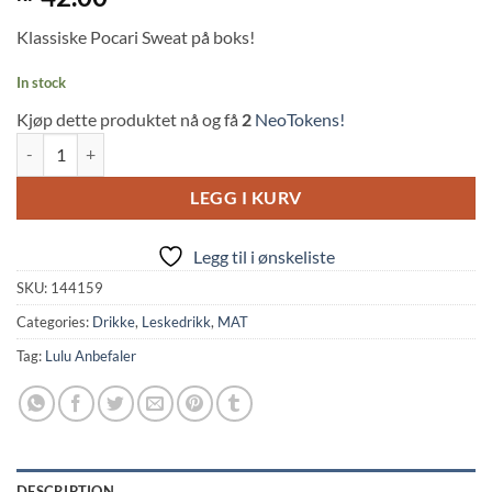
3
out
of 5
Klassiske Pocari Sweat på boks!
based
on
customer
In stock
rating
Kjøp dette produktet nå og få
2
NeoTokens!
Pocari Sweat Sports Drink Can (300ml, Otsuka) quantity
LEGG I KURV
Legg til i ønskeliste
SKU:
144159
Categories:
Drikke
,
Leskedrikk
,
MAT
Tag:
Lulu Anbefaler
DESCRIPTION