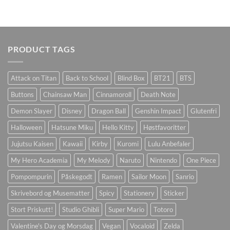
PRODUCT TAGS
Attack on Titan
Back to School
Blind Box
BT21
BTS
Buttons
Chainsaw Man
Cinnamoroll
Death Note
Demon Slayer
Disney
Dragon Ball
Genshin Impact
Glutenfri
Halloween
Hatsune Miku
Hello Kitty
Høstfavoritter
Jujutsu Kaisen
Kawaii
Kirby
Kuromi
Lulu Anbefaler
My Hero Academia
My Melody
Naruto
Nintendo
One Piece
Pompompurin
Påskegodt
Ramen
Sailor Moon
Sanrio
Skrivebord og Musematter
Spicy
Stationery
Sticker
Stort Priskutt!
Studio Ghibli
Super Mario
Totoro
Valentine's Day og Morsdag
Vegan
Vocaloid
Zelda