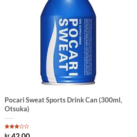
Pocari Sweat Sports Drink Can (300ml,
Otsuka)
Rated
1
42.00
kr