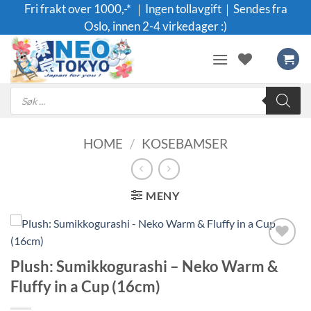
Skip
Fri frakt over 1000,-* ｜Ingen tollavgift｜Sendes fra
to
Oslo, innen 2-4 virkedager :)
content
Products
search
HOME
/
KOSEBAMSER
MENY
Legg til i
Plush: Sumikkogurashi – Neko Warm &
ønskeliste
Fluffy in a Cup (16cm)