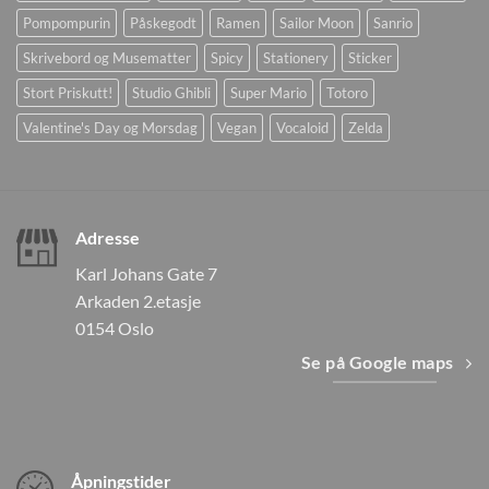
Pompompurin
Påskegodt
Ramen
Sailor Moon
Sanrio
Skrivebord og Musematter
Spicy
Stationery
Sticker
Stort Priskutt!
Studio Ghibli
Super Mario
Totoro
Valentine's Day og Morsdag
Vegan
Vocaloid
Zelda
Adresse
Karl Johans Gate 7
Arkaden 2.etasje
0154 Oslo
Se på Google maps
Åpningstider