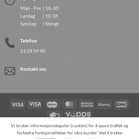
Man - Fre | 10-20
Lørdag | 10-18
Søndag | Stengt
Telefon
21 09 59 90
Kontakt oss
Visa
Visa
Maestro
MasterCard
MasterCard
Klarna
DanK
Electron
2
Credit
Vipps
Card
Vi bruker informasjonskapsler (cookies) for å spore trafikk og
forbedre funksjonaliteten for våre kunder. Ved å trykke
TILBAKEKALLINGER
KONTAKT OSS
OM OSS