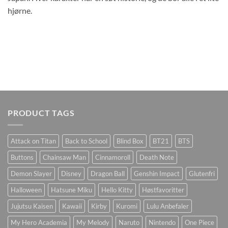
hjørne.
PRODUCT TAGS
Attack on Titan
Back to School
Blind Box
BT21
BTS
Buttons
Chainsaw Man
Cinnamoroll
Death Note
Demon Slayer
Disney
Dragon Ball
Genshin Impact
Glutenfri
Halloween
Hatsune Miku
Hello Kitty
Høstfavoritter
Jujutsu Kaisen
Kawaii
Kirby
Kuromi
Lulu Anbefaler
My Hero Academia
My Melody
Naruto
Nintendo
One Piece