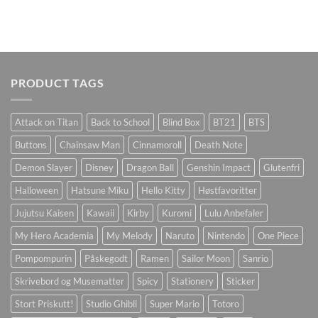
PRODUCT TAGS
Attack on Titan
Back to School
Blind Box
BT21
BTS
Buttons
Chainsaw Man
Cinnamoroll
Death Note
Demon Slayer
Disney
Dragon Ball
Genshin Impact
Glutenfri
Halloween
Hatsune Miku
Hello Kitty
Høstfavoritter
Jujutsu Kaisen
Kawaii
Kirby
Kuromi
Lulu Anbefaler
My Hero Academia
My Melody
Naruto
Nintendo
One Piece
Pompompurin
Påskegodt
Ramen
Sailor Moon
Sanrio
Skrivebord og Musematter
Spicy
Stationery
Sticker
Stort Priskutt!
Studio Ghibli
Super Mario
Totoro