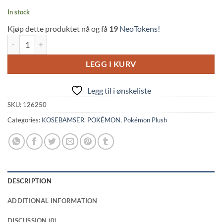
In stock
Kjøp dette produktet nå og få
19
NeoTokens!
Pokemon: Kabigon - All Star Collection (10.5cm, Sanei) quantity
LEGG I KURV
Legg til i ønskeliste
SKU:
126250
Categories:
KOSEBAMSER
,
POKÉMON
,
Pokémon Plush
DESCRIPTION
ADDITIONAL INFORMATION
DISCUSSION (0)