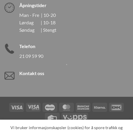
Åpningstider
Man - Fre | 10-20
Lørdag | 10-18
Søndag | Stengt
Telefon
21 09 59 90
Kontakt oss
Visa
Visa
Maestro
MasterCard
MasterCard
Klarna
DanK
Electron
2
Credit
Vipps
Card
Vi bruker informasjonskapsler (cookies) for å spore trafikk og