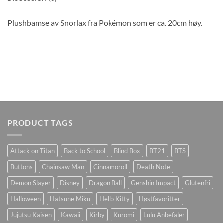
Plushbamse av Snorlax fra Pokémon som er ca. 20cm høy.
PRODUCT TAGS
Attack on Titan
Back to School
Blind Box
BT21
BTS
Buttons
Chainsaw Man
Cinnamoroll
Death Note
Demon Slayer
Disney
Dragon Ball
Genshin Impact
Glutenfri
Halloween
Hatsune Miku
Hello Kitty
Høstfavoritter
Jujutsu Kaisen
Kawaii
Kirby
Kuromi
Lulu Anbefaler