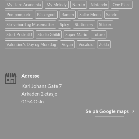
My Hero Academia
My Melody
Naruto
Nintendo
One Piece
Pompompurin
Påskegodt
Ramen
Sailor Moon
Sanrio
Skrivebord og Musematter
Spicy
Stationery
Sticker
Stort Priskutt!
Studio Ghibli
Super Mario
Totoro
Valentine's Day og Morsdag
Vegan
Vocaloid
Zelda
Adresse
Karl Johans Gate 7
Arkaden 2.etasje
0154 Oslo
Se på Google maps