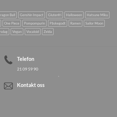
ragon Ball
Genshin Impact
Glutenfri
Halloween
Hatsune Miku
One Piece
Pompompurin
Påskegodt
Ramen
Sailor Moon
rsdag
Vegan
Vocaloid
Zelda
Telefon
21 09 59 90
Kontakt oss