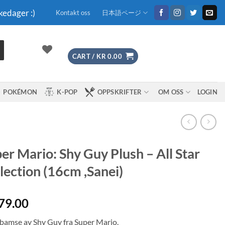
kedager :)
Kontakt oss
日本語ページ
CART /
KR
0.00
POKÉMON
K-POP
OPPSKRIFTER
OM OSS
LOGIN
er Mario: Shy Guy Plush – All Star
lection (16cm ,Sanei)
79.00
bamse av Shy Guy fra Super Mario.