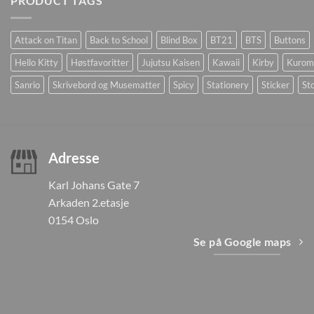
PRODUCT TAGS
Attack on Titan
Back to School
Blind Box
BT21
BTS
Buttons
Hello Kitty
Høstfavoritter
Jujutsu Kaisen
Kawaii
Kirby
Kurom
Sanrio
Skrivebord og Musematter
Spicy
Stationery
Sticker
Sto
Adresse
Karl Johans Gate 7
Arkaden 2.etasje
0154 Oslo
Se på Google maps