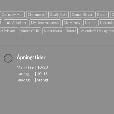
Chainsaw Man
Cinnamoroll
Death Note
Demon Slayer
Disney
D
i
Lulu Anbefaler
My Hero Academia
My Melody
Naruto
Nintendo
rt Priskutt!
Studio Ghibli
Super Mario
Totoro
Valentine's Day og Mo
Åpningstider
Man - Fre | 10-20
Lørdag | 10-18
Søndag | Stengt