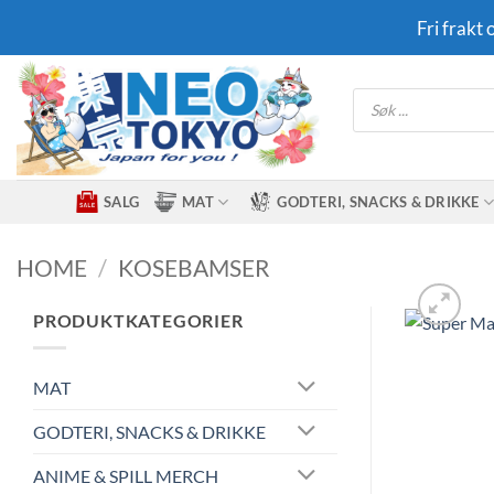
Skip
Fri frakt
to
content
Products
search
SALG
MAT
GODTERI, SNACKS & DRIKKE
HOME
/
KOSEBAMSER
PRODUKTKATEGORIER
MAT
GODTERI, SNACKS & DRIKKE
ANIME & SPILL MERCH