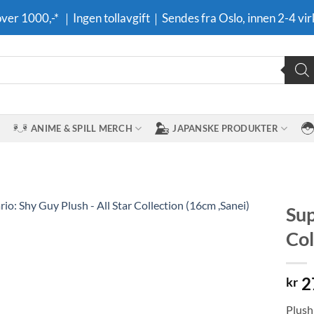
 over 1000,-* ｜Ingen tollavgift｜Sendes fra Oslo, innen 2-4 vir
ANIME & SPILL MERCH
JAPANSKE PRODUKTER
Sup
Col
Legg til i
ønskeliste
2
kr
Plush