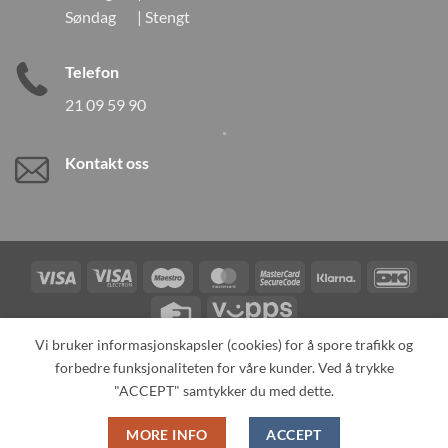
Søndag | Stengt
Telefon
21 09 59 90
Kontakt oss
Visa
Visa
Maestro
MasterCard
MasterCard
Klarna
DanK
Electron
2
Credit
Vipps
Card
Vi bruker informasjonskapsler (cookies) for å spore trafikk og
forbedre funksjonaliteten for våre kunder. Ved å trykke
TILBAKEKALLINGER
KONTAKT OSS
OM OSS
SPESIALBESTILLING
MIN KONTO
ALL PRODUCTS
"ACCEPT" samtykker du med dette.
Copyright 2026 ©
Neo Tokyo by Neo Tokyo Norway AS -With Love
MORE INFO
ACCEPT
from Japan-