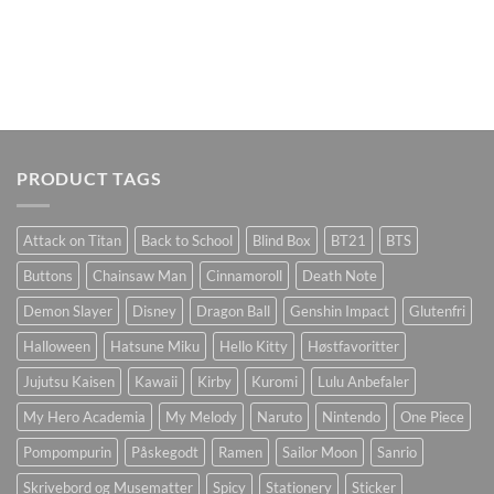
PRODUCT TAGS
Attack on Titan
Back to School
Blind Box
BT21
BTS
Buttons
Chainsaw Man
Cinnamoroll
Death Note
Demon Slayer
Disney
Dragon Ball
Genshin Impact
Glutenfri
Halloween
Hatsune Miku
Hello Kitty
Høstfavoritter
Jujutsu Kaisen
Kawaii
Kirby
Kuromi
Lulu Anbefaler
My Hero Academia
My Melody
Naruto
Nintendo
One Piece
Pompompurin
Påskegodt
Ramen
Sailor Moon
Sanrio
Skrivebord og Musematter
Spicy
Stationery
Sticker