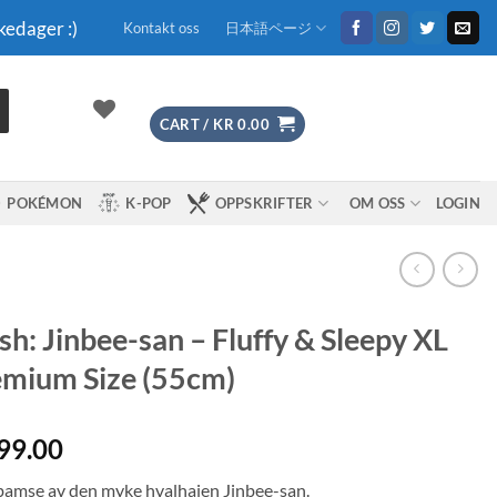
kedager :)
Kontakt oss
日本語ページ
CART /
KR
0.00
POKÉMON
K-POP
OPPSKRIFTER
OM OSS
LOGIN
sh: Jinbee-san – Fluffy & Sleepy XL
mium Size (55cm)
99.00
amse av den myke hvalhaien Jinbee-san.