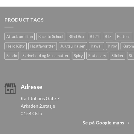
PRODUCT TAGS
Attack on Titan
Back to School
Blind Box
BT21
BTS
Buttons
Hello Kitty
Høstfavoritter
Jujutsu Kaisen
Kawaii
Kirby
Kurom
Sanrio
Skrivebord og Musematter
Spicy
Stationery
Sticker
Sto
Adresse
Karl Johans Gate 7
Arkaden 2.etasje
0154 Oslo
Se på Google maps