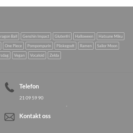
ragon Ball
Genshin Impact
Glutenfri
Halloween
Hatsune Miku
One Piece
Pompompurin
Påskegodt
Ramen
Sailor Moon
rsdag
Vegan
Vocaloid
Zelda
Telefon
21 09 59 90
Kontakt oss