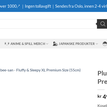
 over 1000,-* ｜Ingen tollavgift｜Sendes fra Oslo, innen 2-4 vir
ANIME & SPILL MERCH
JAPANSKE PRODUKTER
Plu
Pre
Legg til i
ønskeliste
4
kr
Koseb