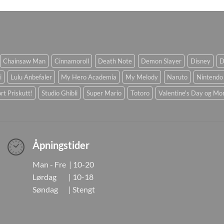
Chainsaw Man
Cinnamoroll
Death Note
Demon Slayer
Disney
D
i
Lulu Anbefaler
My Hero Academia
My Melody
Naruto
Nintendo
rt Priskutt!
Studio Ghibli
Super Mario
Totoro
Valentine's Day og Mo
Åpningstider
Man - Fre | 10-20
Lørdag | 10-18
Søndag | Stengt