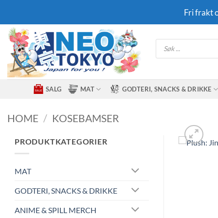
Skip
Fri frakt
to
content
Products
search
SALG
MAT
GODTERI, SNACKS & DRIKKE
HOME
/
KOSEBAMSER
PRODUKTKATEGORIER
MAT
GODTERI, SNACKS & DRIKKE
ANIME & SPILL MERCH