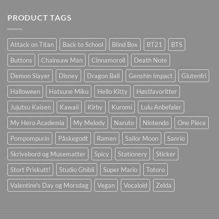
PRODUCT TAGS
Attack on Titan
Back to School
Blind Box
BT21
BTS
Buttons
Chainsaw Man
Cinnamoroll
Death Note
Demon Slayer
Disney
Dragon Ball
Genshin Impact
Glutenfri
Halloween
Hatsune Miku
Hello Kitty
Høstfavoritter
Jujutsu Kaisen
Kawaii
Kirby
Kuromi
Lulu Anbefaler
My Hero Academia
My Melody
Naruto
Nintendo
One Piece
Pompompurin
Påskegodt
Ramen
Sailor Moon
Sanrio
Skrivebord og Musematter
Spicy
Stationery
Sticker
Stort Priskutt!
Studio Ghibli
Super Mario
Totoro
Valentine's Day og Morsdag
Vegan
Vocaloid
Zelda