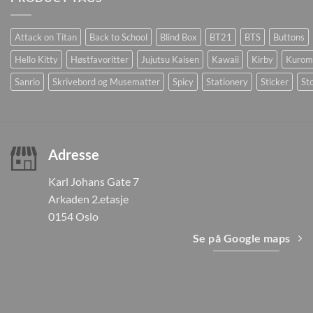
Attack on Titan
Back to School
Blind Box
BT21
BTS
Buttons
Hello Kitty
Høstfavoritter
Jujutsu Kaisen
Kawaii
Kirby
Kurom
Sanrio
Skrivebord og Musematter
Spicy
Stationery
Sticker
Sto
Adresse
Karl Johans Gate 7
Arkaden 2.etasje
0154 Oslo
Se på Google maps