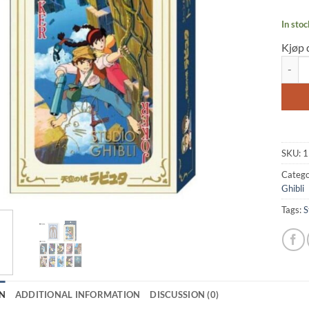
In stoc
Kjøp 
Playin
SKU:
1
Catego
Ghibli
Tags:
S
N
ADDITIONAL INFORMATION
DISCUSSION (0)