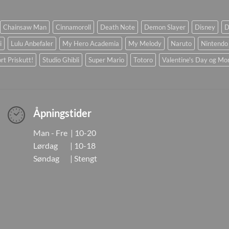
Chainsaw Man
Cinnamoroll
Death Note
Demon Slayer
Disney
D
i
Lulu Anbefaler
My Hero Academia
My Melody
Naruto
Nintendo
rt Priskutt!
Studio Ghibli
Super Mario
Totoro
Valentine's Day og Mo
Åpningstider
Man - Fre | 10-20
Lørdag | 10-18
Søndag | Stengt