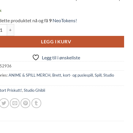
k
dette produktet nå og få
9
NeoTokens!
g Cards: Studio Ghibli Collection - Laputa (Ensky) quantity
LEGG I KURV
Legg til i ønskeliste
52936
ries:
ANIME & SPILL MERCH
,
Brett, kort- og puslespill
,
Spill
,
Studio
tort Priskutt!
,
Studio Ghibli