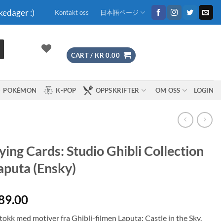
kedager :)
Kontakt oss
日本語ページ
CART /
KR
0.00
POKÉMON
K-POP
OPPSKRIFTER
OM OSS
LOGIN
ying Cards: Studio Ghibli Collection
aputa (Ensky)
89.00
tokk med motiver fra Ghibli-filmen Laputa: Castle in the Sky.