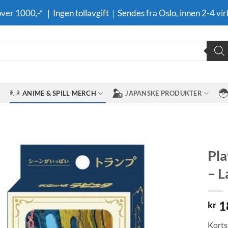
 over 1000,-* ｜Ingen tollavgift｜Sendes fra Oslo, innen 2-4 vir
ANIME & SPILL MERCH
JAPANSKE PRODUKTER
Pla
– L
Legg til i
ønskeliste
1
kr
Korts