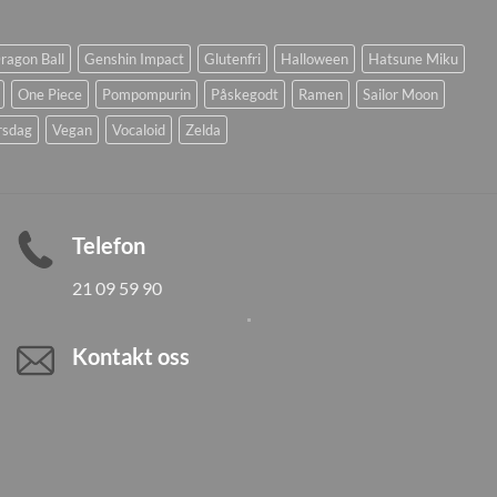
ragon Ball
Genshin Impact
Glutenfri
Halloween
Hatsune Miku
One Piece
Pompompurin
Påskegodt
Ramen
Sailor Moon
rsdag
Vegan
Vocaloid
Zelda
Telefon
21 09 59 90
Kontakt oss