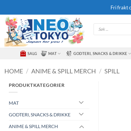
Skip
Fri frakt
to
content
Products
search
SALG
MAT
GODTERI, SNACKS & DRIKKE
HOME
/
ANIME & SPILL MERCH
/
SPILL
PRODUKTKATEGORIER
MAT
GODTERI, SNACKS & DRIKKE
ANIME & SPILL MERCH