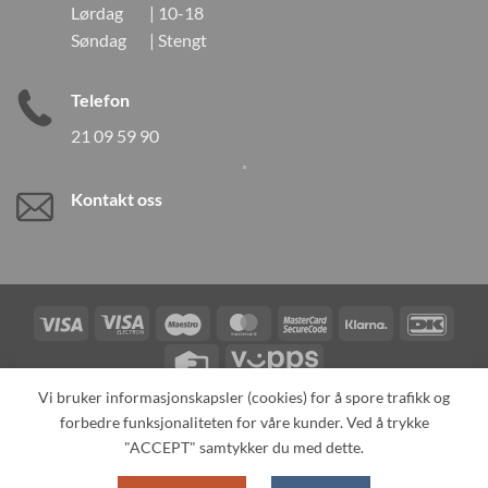
Lørdag | 10-18
Søndag | Stengt
Telefon
21 09 59 90
Kontakt oss
Visa
Visa
Maestro
MasterCard
MasterCard
Klarna
DanK
Electron
2
Credit
Vipps
Card
Vi bruker informasjonskapsler (cookies) for å spore trafikk og
forbedre funksjonaliteten for våre kunder. Ved å trykke
TILBAKEKALLINGER
KONTAKT OSS
OM OSS
SPESIALBESTILLING
MIN KONTO
ALL PRODUCTS
"ACCEPT" samtykker du med dette.
Copyright 2026 ©
Neo Tokyo by Neo Tokyo Norway AS -With Love