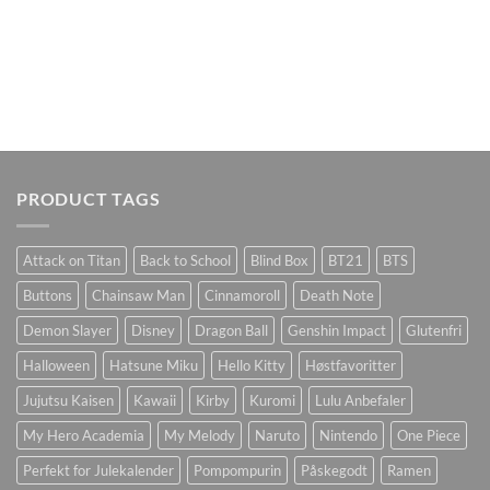
PRODUCT TAGS
Attack on Titan
Back to School
Blind Box
BT21
BTS
Buttons
Chainsaw Man
Cinnamoroll
Death Note
Demon Slayer
Disney
Dragon Ball
Genshin Impact
Glutenfri
Halloween
Hatsune Miku
Hello Kitty
Høstfavoritter
Jujutsu Kaisen
Kawaii
Kirby
Kuromi
Lulu Anbefaler
My Hero Academia
My Melody
Naruto
Nintendo
One Piece
Perfekt for Julekalender
Pompompurin
Påskegodt
Ramen