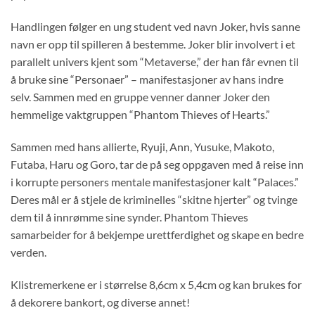
Handlingen følger en ung student ved navn Joker, hvis sanne
navn er opp til spilleren å bestemme. Joker blir involvert i et
parallelt univers kjent som “Metaverse,” der han får evnen til
å bruke sine “Personaer” – manifestasjoner av hans indre
selv. Sammen med en gruppe venner danner Joker den
hemmelige vaktgruppen “Phantom Thieves of Hearts.”
Sammen med hans allierte, Ryuji, Ann, Yusuke, Makoto,
Futaba, Haru og Goro, tar de på seg oppgaven med å reise inn
i korrupte personers mentale manifestasjoner kalt “Palaces.”
Deres mål er å stjele de kriminelles “skitne hjerter” og tvinge
dem til å innrømme sine synder. Phantom Thieves
samarbeider for å bekjempe urettferdighet og skape en bedre
verden.
Klistremerkene er i størrelse 8,6cm x 5,4cm og kan brukes for
å dekorere bankort, og diverse annet!