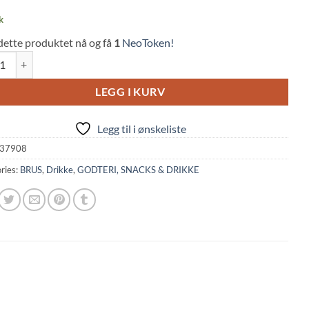
k
dette produktet nå og få
1
NeoToken!
Refresh Shot (200ml) quantity
LEGG I KURV
Legg til i ønskeliste
37908
ries:
BRUS
,
Drikke
,
GODTERI, SNACKS & DRIKKE