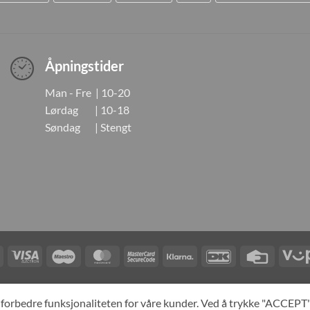
Åpningstider
Man - Fre | 10-20
Lørdag | 10-18
Søndag | Stengt
Visa
Visa
Maestro
MasterCard
MasterCard
Klarna
DanKort
Credit
Electron
2
Card
LINGER
KONTAKT OSS
OM OSS
SPESIALBESTILLING
MIN KONTO
A
og forbedre funksjonaliteten for våre kunder. Ved å trykke "ACCEP