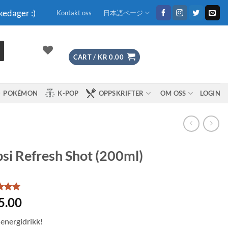
kedager :)
Kontakt oss
日本語ページ
CART /
KR
0.00
POKÉMON
K-POP
OPPSKRIFTER
OM OSS
LOGIN
si Refresh Shot (200ml)
d
5
5.00
f 5
 on
 energidrikk!
mer