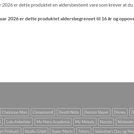
r 2026 er dette produktet en aldersbestemt vare som krever at du er
nuar 2026 er dette produktet aldersbegrenset til 16 år og oppove
Chainsaw Man
Cinnamoroll
Death Note
Demon Slayer
Disney
D
i
Lulu Anbefaler
My Hero Academia
My Melody
Naruto
Nintendo
rt Priskutt!
Studio Ghibli
Super Mario
Totoro
Valentine's Day og Mo