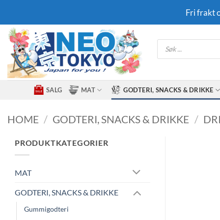
Skip
Fri frakt
to
content
Products
search
SALG
MAT
GODTERI, SNACKS & DRIKKE
HOME
/
GODTERI, SNACKS & DRIKKE
/
DR
PRODUKTKATEGORIER
MAT
GODTERI, SNACKS & DRIKKE
Gummigodteri