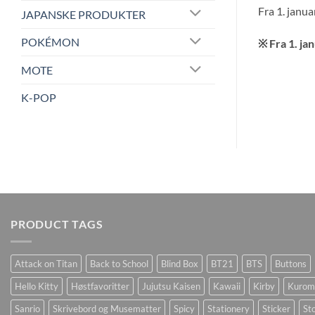
Fra 1. janua
JAPANSKE PRODUKTER
POKÉMON
※ Fra 1. ja
MOTE
K-POP
PRODUCT TAGS
Attack on Titan
Back to School
Blind Box
BT21
BTS
Buttons
Hello Kitty
Høstfavoritter
Jujutsu Kaisen
Kawaii
Kirby
Kurom
Sanrio
Skrivebord og Musematter
Spicy
Stationery
Sticker
Sto