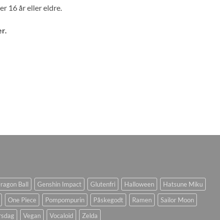
 16 år eller eldre.
r.
ragon Ball
Genshin Impact
Glutenfri
Halloween
Hatsune Miku
One Piece
Pompompurin
Påskegodt
Ramen
Sailor Moon
rsdag
Vegan
Vocaloid
Zelda