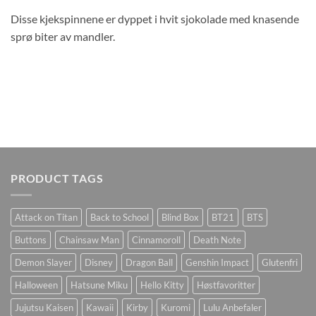
Disse kjekspinnene er dyppet i hvit sjokolade med knasende
sprø biter av mandler.
PRODUCT TAGS
Attack on Titan
Back to School
Blind Box
BT21
BTS
Buttons
Chainsaw Man
Cinnamoroll
Death Note
Demon Slayer
Disney
Dragon Ball
Genshin Impact
Glutenfri
Halloween
Hatsune Miku
Hello Kitty
Høstfavoritter
Jujutsu Kaisen
Kawaii
Kirby
Kuromi
Lulu Anbefaler