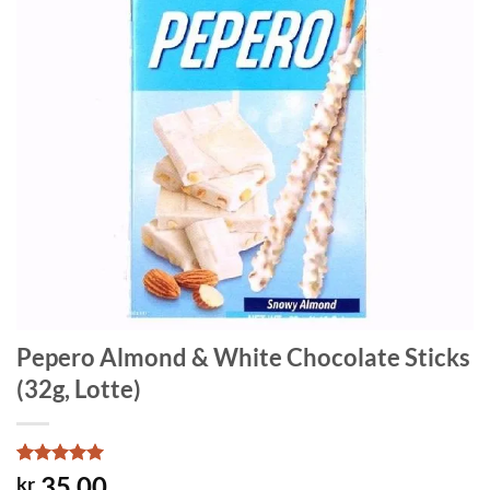
Pepero Almond & White Chocolate Sticks
(32g, Lotte)
Rated
1
5
35.00
kr