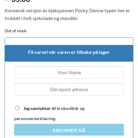
out of 5
based on
Koreansk versjon av kjekspinnen Pocky. Denne typen her er
customer
rating
trukket i hvit sjokolade og mandler.
Out of stock
Få varsel når varen er tilbake på lager
Jeg samtykker til
bruksvilkår og
personvernerklæring
.
ABONNER NÅ