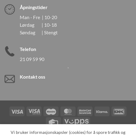
Åpningstider
Man - Fre | 10-20
Lørdag | 10-18
Søndag | Stengt
Telefon
21 09 59 90
Kontakt oss
Visa
Visa
Maestro
MasterCard
MasterCard
Klarna
DanK
Electron
2
Credit
Vipps
Card
Vi bruker informasjonskapsler (cookies) for å spore trafikk og