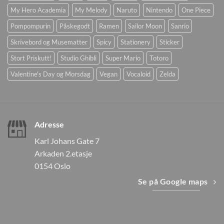
My Hero Academia
My Melody
Naruto
Nintendo
One Piece
Pompompurin
Påskegodt
Ramen
Sailor Moon
Sanrio
Skrivebord og Musematter
Spicy
Stationery
Sticker
Stort Priskutt!
Studio Ghibli
Super Mario
Totoro
Valentine's Day og Morsdag
Vegan
Vocaloid
Zelda
Adresse
Karl Johans Gate 7
Arkaden 2.etasje
0154 Oslo
Se på Google maps