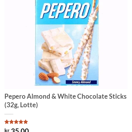
Pepero Almond & White Chocolate Sticks
(32g, Lotte)
Rated
1
5
35.00
kr