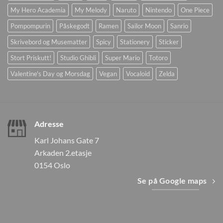
My Hero Academia
My Melody
Naruto
Nintendo
One Piece
Pompompurin
Påskegodt
Ramen
Sailor Moon
Sanrio
Skrivebord og Musematter
Spicy
Stationery
Sticker
Stort Priskutt!
Studio Ghibli
Super Mario
Totoro
Valentine's Day og Morsdag
Vegan
Vocaloid
Zelda
Adresse
Karl Johans Gate 7
Arkaden 2.etasje
0154 Oslo
Se på Google maps