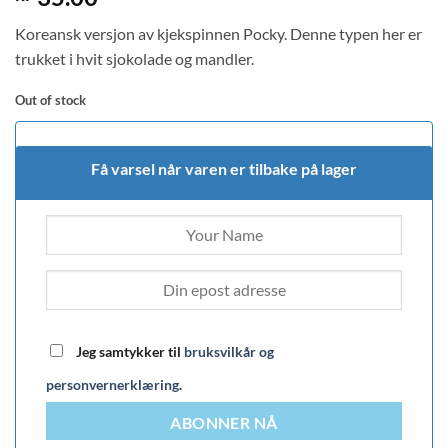
out of 5
based on
Koreansk versjon av kjekspinnen Pocky. Denne typen her er
customer
rating
trukket i hvit sjokolade og mandler.
Out of stock
Få varsel når varen er tilbake på lager
Jeg samtykker til
bruksvilkår og
personvernerklæring
.
ABONNER NÅ