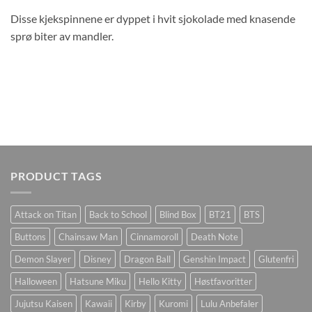
Disse kjekspinnene er dyppet i hvit sjokolade med knasende
sprø biter av mandler.
PRODUCT TAGS
Attack on Titan
Back to School
Blind Box
BT21
BTS
Buttons
Chainsaw Man
Cinnamoroll
Death Note
Demon Slayer
Disney
Dragon Ball
Genshin Impact
Glutenfri
Halloween
Hatsune Miku
Hello Kitty
Høstfavoritter
Jujutsu Kaisen
Kawaii
Kirby
Kuromi
Lulu Anbefaler