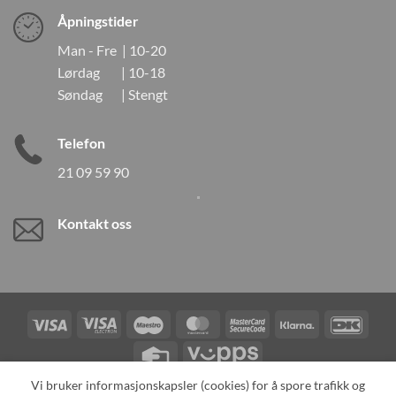
Åpningstider
Man - Fre | 10-20
Lørdag | 10-18
Søndag | Stengt
Telefon
21 09 59 90
Kontakt oss
Visa
Visa
Maestro
MasterCard
MasterCard
Klarna
DanK
Electron
2
Credit
Vipps
Card
Vi bruker informasjonskapsler (cookies) for å spore trafikk og