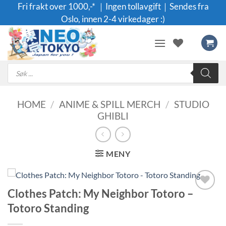
Skip
Fri frakt over 1000,-* ｜Ingen tollavgift｜Sendes fra
to
Oslo, innen 2-4 virkedager :)
content
Products
search
HOME
/
ANIME & SPILL MERCH
/
STUDIO
GHIBLI
MENY
Clothes Patch: My Neighbor Totoro –
Legg til i
Totoro Standing
ønskeliste