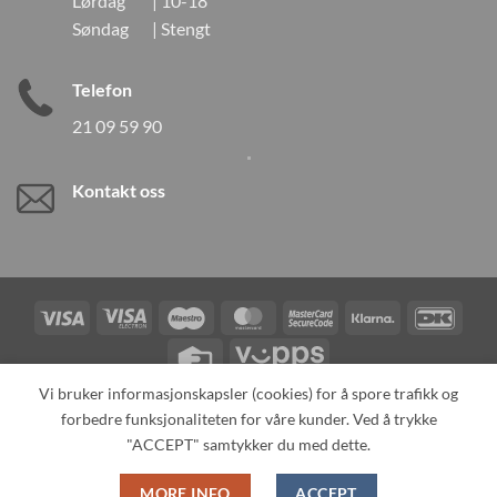
Lørdag | 10-18
Søndag | Stengt
Telefon
21 09 59 90
Kontakt oss
Visa
Visa
Maestro
MasterCard
MasterCard
Klarna
DanK
Electron
2
Credit
Vipps
Card
Vi bruker informasjonskapsler (cookies) for å spore trafikk og
forbedre funksjonaliteten for våre kunder. Ved å trykke
TILBAKEKALLINGER
KONTAKT OSS
OM OSS
SPESIALBESTILLING
MIN KONTO
ALL PRODUCTS
"ACCEPT" samtykker du med dette.
Copyright 2026 ©
Neo Tokyo by Neo Tokyo Norway AS -With Love
MORE INFO
ACCEPT