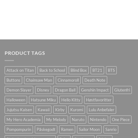
PRODUCT TAGS
Attack on Titan
Back to School
Blind Box
BT21
BTS
Buttons
Chainsaw Man
Cinnamoroll
Death Note
Demon Slayer
Disney
Dragon Ball
Genshin Impact
Glutenfri
Halloween
Hatsune Miku
Hello Kitty
Høstfavoritter
Jujutsu Kaisen
Kawaii
Kirby
Kuromi
Lulu Anbefaler
My Hero Academia
My Melody
Naruto
Nintendo
One Piece
Pompompurin
Påskegodt
Ramen
Sailor Moon
Sanrio