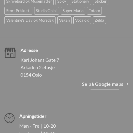
Skrivebord og Musematter
Spicy
Stationery
Sticker
Stort Priskutt!
Studio Ghibli
Super Mario
Totoro
Valentine's Day og Morsdag
Vegan
Vocaloid
Zelda
Adresse
Karl Johans Gate 7
Arkaden 2.etasje
0154 Oslo
Se på Google maps
Åpningstider
Man - Fre | 10-20