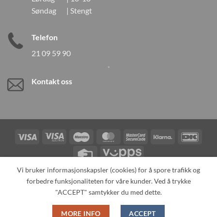
Søndag | Stengt
Telefon
21 09 59 90
Kontakt oss
Visa
Visa
Maestro
MasterCard
MasterCard
Klarna
DanK
Electron
2
Credit
Vipps
Card
Vi bruker informasjonskapsler (cookies) for å spore trafikk og
forbedre funksjonaliteten for våre kunder. Ved å trykke
TILBAKEKALLINGER
KONTAKT OSS
OM OSS
SPESIALBESTILLING
MIN KONTO
ALL PRODUCTS
"ACCEPT" samtykker du med dette.
Copyright 2026 ©
Neo Tokyo by Neo Tokyo Norway AS -With Love
MORE INFO
ACCEPT
from Japan-