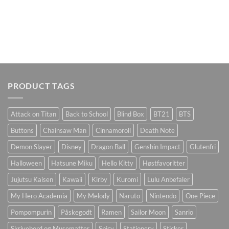
PRODUCT TAGS
Attack on Titan
Back to School
Blind Box
BT21
BTS
Buttons
Chainsaw Man
Cinnamoroll
Death Note
Demon Slayer
Disney
Dragon Ball
Genshin Impact
Glutenfri
Halloween
Hatsune Miku
Hello Kitty
Høstfavoritter
Jujutsu Kaisen
Kawaii
Kirby
Kuromi
Lulu Anbefaler
My Hero Academia
My Melody
Naruto
Nintendo
One Piece
Pompompurin
Påskegodt
Ramen
Sailor Moon
Sanrio
Skrivebord og Musematter
Spicy
Stationery
Sticker