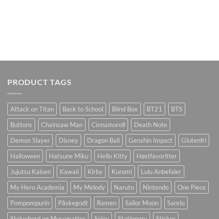
PRODUCT TAGS
Attack on Titan
Back to School
Blind Box
BT21
BTS
Buttons
Chainsaw Man
Cinnamoroll
Death Note
Demon Slayer
Disney
Dragon Ball
Genshin Impact
Glutenfri
Halloween
Hatsune Miku
Hello Kitty
Høstfavoritter
Jujutsu Kaisen
Kawaii
Kirby
Kuromi
Lulu Anbefaler
My Hero Academia
My Melody
Naruto
Nintendo
One Piece
Pompompurin
Påskegodt
Ramen
Sailor Moon
Sanrio
Skrivebord og Musematter
Spicy
Stationery
Sticker