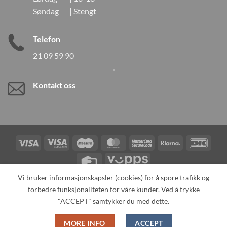
Søndag | Stengt
Telefon
21 09 59 90
Kontakt oss
Visa
Visa
Maestro
MasterCard
MasterCard
Klarna
DanK
Electron
2
Credit
Vipps
Card
Vi bruker informasjonskapsler (cookies) for å spore trafikk og
forbedre funksjonaliteten for våre kunder. Ved å trykke
TILBAKEKALLINGER
KONTAKT OSS
OM OSS
SPESIALBESTILLING
MIN KONTO
ALL PRODUCTS
"ACCEPT" samtykker du med dette.
Copyright 2026 ©
Neo Tokyo by Neo Tokyo Norway AS -With Love
MORE INFO
ACCEPT
from Japan-