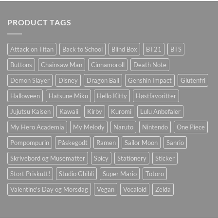
PRODUCT TAGS
Attack on Titan
Back to School
Blind Box
BT21
BTS
Buttons
Chainsaw Man
Cinnamoroll
Death Note
Demon Slayer
Disney
Dragon Ball
Genshin Impact
Glutenfri
Halloween
Hatsune Miku
Hello Kitty
Høstfavoritter
Jujutsu Kaisen
Kawaii
Kirby
Kuromi
Lulu Anbefaler
My Hero Academia
My Melody
Naruto
Nintendo
One Piece
Pompompurin
Påskegodt
Ramen
Sailor Moon
Sanrio
Skrivebord og Musematter
Spicy
Stationery
Sticker
Stort Priskutt!
Studio Ghibli
Super Mario
Totoro
Valentine's Day og Morsdag
Vegan
Vocaloid
Zelda