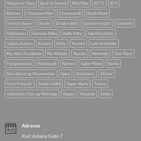
Attack on Titan
Back to School
Blind Box
BT21
BTS
Buttons
Chainsaw Man
Cinnamoroll
Death Note
Demon Slayer
Disney
Dragon Ball
Genshin Impact
Glutenfri
Halloween
Hatsune Miku
Hello Kitty
Høstfavoritter
Jujutsu Kaisen
Kawaii
Kirby
Kuromi
Lulu Anbefaler
My Hero Academia
My Melody
Naruto
Nintendo
One Piece
Pompompurin
Påskegodt
Ramen
Sailor Moon
Sanrio
Skrivebord og Musematter
Spicy
Stationery
Sticker
Stort Priskutt!
Studio Ghibli
Super Mario
Totoro
Valentine's Day og Morsdag
Vegan
Vocaloid
Zelda
Adresse
Karl Johans Gate 7