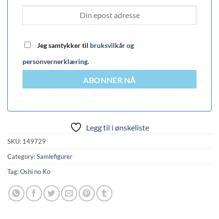
Jeg samtykker til
bruksvilkår og
personvernerklæring
.
ABONNER NÅ
Legg til i ønskeliste
SKU:
149729
Category:
Samlefigurer
Tag:
Oshi no Ko