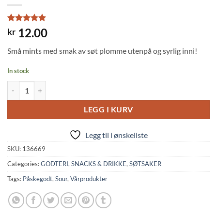
Rated
1
5
12.00
kr
out of 5
based on
Små mints med smak av søt plomme utenpå og syrlig inni!
customer
rating
In stock
Plum Ume Mint (8g, Orion Star) quantity
LEGG I KURV
Legg til i ønskeliste
SKU:
136669
Categories:
GODTERI, SNACKS & DRIKKE
,
SØTSAKER
Tags:
Påskegodt
,
Sour
,
Vårprodukter