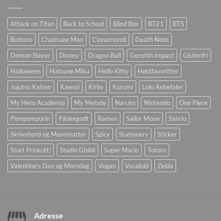
Attack on Titan
Back to School
Blind Box
BT21
BTS
Buttons
Chainsaw Man
Cinnamoroll
Death Note
Demon Slayer
Disney
Dragon Ball
Genshin Impact
Glutenfri
Halloween
Hatsune Miku
Hello Kitty
Høstfavoritter
Jujutsu Kaisen
Kawaii
Kirby
Kuromi
Lulu Anbefaler
My Hero Academia
My Melody
Naruto
Nintendo
One Piece
Pompompurin
Påskegodt
Ramen
Sailor Moon
Sanrio
Skrivebord og Musematter
Spicy
Stationery
Sticker
Stort Priskutt!
Studio Ghibli
Super Mario
Totoro
Valentine's Day og Morsdag
Vegan
Vocaloid
Zelda
Adresse