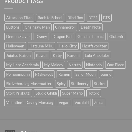
PRODUCT TAGS
Attack on Titan
Back to School
Blind Box
BT21
BTS
Buttons
Chainsaw Man
Cinnamoroll
Death Note
Demon Slayer
Disney
Dragon Ball
Genshin Impact
Glutenfri
Halloween
Hatsune Miku
Hello Kitty
Høstfavoritter
Jujutsu Kaisen
Kawaii
Kirby
Kuromi
Lulu Anbefaler
My Hero Academia
My Melody
Naruto
Nintendo
One Piece
Pompompurin
Påskegodt
Ramen
Sailor Moon
Sanrio
Skrivebord og Musematter
Spicy
Stationery
Sticker
Stort Priskutt!
Studio Ghibli
Super Mario
Totoro
Valentine's Day og Morsdag
Vegan
Vocaloid
Zelda