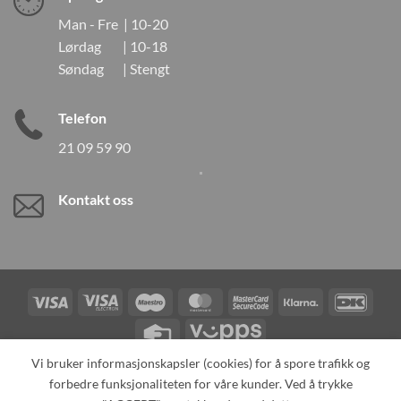
Man - Fre | 10-20
Lørdag | 10-18
Søndag | Stengt
Telefon
21 09 59 90
Kontakt oss
Visa
Visa
Maestro
MasterCard
MasterCard
Klarna
DanK
Electron
2
Credit
Vipps
Card
Vi bruker informasjonskapsler (cookies) for å spore trafikk og
forbedre funksjonaliteten for våre kunder. Ved å trykke
TILBAKEKALLINGER
KONTAKT OSS
OM OSS