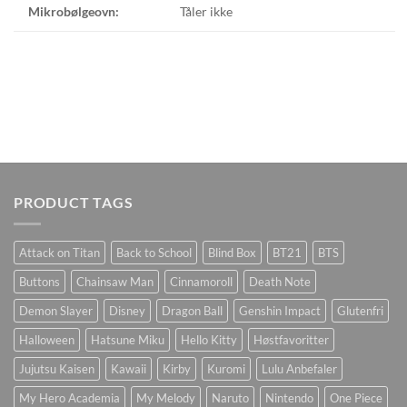
Mikrobølgeovn:
Tåler ikke
PRODUCT TAGS
Attack on Titan
Back to School
Blind Box
BT21
BTS
Buttons
Chainsaw Man
Cinnamoroll
Death Note
Demon Slayer
Disney
Dragon Ball
Genshin Impact
Glutenfri
Halloween
Hatsune Miku
Hello Kitty
Høstfavoritter
Jujutsu Kaisen
Kawaii
Kirby
Kuromi
Lulu Anbefaler
My Hero Academia
My Melody
Naruto
Nintendo
One Piece