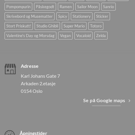
Pompompurin
Påskegodt
Ramen
Sailor Moon
Sanrio
Skrivebord og Musematter
Spicy
Stationery
Sticker
Stort Priskutt!
Studio Ghibli
Super Mario
Totoro
Valentine's Day og Morsdag
Vegan
Vocaloid
Zelda
Adresse
Karl Johans Gate 7
Arkaden 2.etasje
0154 Oslo
Se på Google maps
Åpningstider