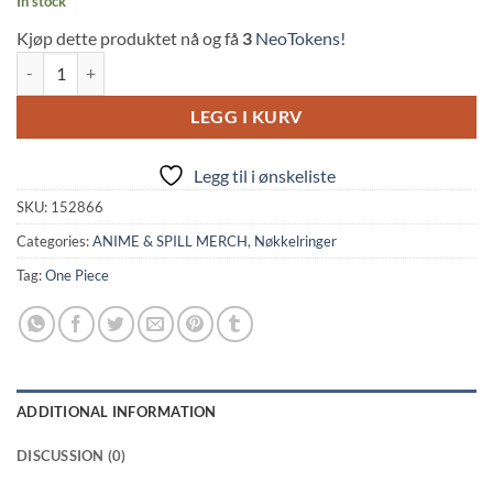
In stock
Kjøp dette produktet nå og få
3
NeoTokens!
One Piece: Zoro's Sandai Kitetsu Katana Replica Metal Keychain (15c
LEGG I KURV
Legg til i ønskeliste
SKU:
152866
Categories:
ANIME & SPILL MERCH
,
Nøkkelringer
Tag:
One Piece
ADDITIONAL INFORMATION
DISCUSSION (0)