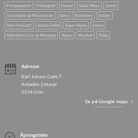
Pompompurin
Påskegodt
Ramen
Sailor Moon
Sanrio
Skrivebord og Musematter
Spicy
Stationery
Sticker
Stort Priskutt!
Studio Ghibli
Super Mario
Totoro
Valentine's Day og Morsdag
Vegan
Vocaloid
Zelda
Adresse
Karl Johans Gate 7
Arkaden 2.etasje
0154 Oslo
Se på Google maps
Åpningstider