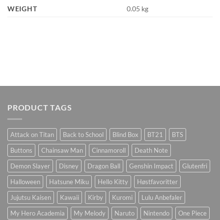
WEIGHT
0.05 kg
PRODUCT TAGS
Attack on Titan
Back to School
Blind Box
BT21
BTS
Buttons
Chainsaw Man
Cinnamoroll
Death Note
Demon Slayer
Disney
Dragon Ball
Genshin Impact
Glutenfri
Halloween
Hatsune Miku
Hello Kitty
Høstfavoritter
Jujutsu Kaisen
Kawaii
Kirby
Kuromi
Lulu Anbefaler
My Hero Academia
My Melody
Naruto
Nintendo
One Piece