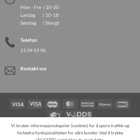
Man - Fre | 10-20
Lørdag | 10-18
Søndag | Stengt
Telefon
21 09 59 90
Kontakt oss
Visa
Visa
Maestro
MasterCard
MasterCard
Klarna
DanK
Electron
2
Credit
Vipps
Card
Vi bruker informasjonskapsler (cookies) for å spore trafikk og
forbedre funksjonaliteten for våre kunder. Ved å trykke
TILBAKEKALLINGER
KONTAKT OSS
OM OSS
SPESIALBESTILLING
MIN KONTO
ALL PRODUCTS
"ACCEPT" samtykker du med dette.